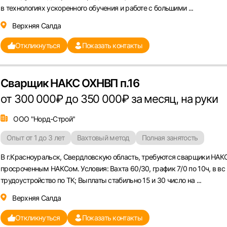
в технологиях ускоренного обучения и работе с большими ...
Верхняя Салда
Откликнуться
Показать контакты
Сварщик НАКС ОХНВП п.16
от 300 000₽ до 350 000₽ за месяц, на руки
ООО "Норд-Строй"
Опыт от 1 до 3 лет
Вахтовый метод
Полная занятость
В г.Красноуральск, Свердловскую область, требуются сварщики НАК
просроченным НАКСом. Условия: Вахта 60/30, график 7/0 по 10ч, в вс
трудоустройство по ТК; Выплаты стабильно 15 и 30 число на ...
Верхняя Салда
Откликнуться
Показать контакты