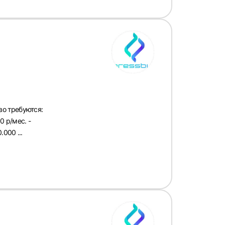
о требуются:
0 р/мес. -
000 ...