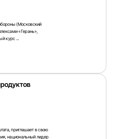
обороны (Московский
плексами «Герань»,
й курс ...
продуктов
тата, приглашает в свою
ия, национальный лидер