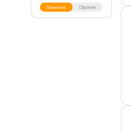
Сбросить
Применить
Выбе
Моск
Каза
Улья