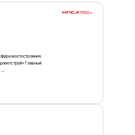
сфере мостостроения.
проектстрой» Главный
...