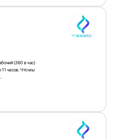
бочий (360 в час)
 11 часов. Что мы
.
рать
атов
град