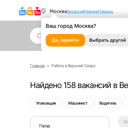
Москва
Вакансии
Резюме
Помощь
Ваш город Москва?
Да, перейти
Выбрать другой
Главная
Работа в Верхней Салде
Найдено 158 вакансий в В
Упаковщик
Машинист
Водитель
С
Город