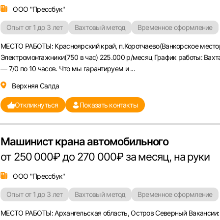
или любым удобным способом
ООО "Прессбук"
Войти с VK ID
Опыт от 1 до 3 лет
Вахтовый метод
Временное оформление
МЕСТО РАБОТЫ: Красноярский край, п.Коротчаево(Ванкорское местор
Электромонтажники(750 в час) 225.000 р/месяц График работы: Вахт
— 7/0 по 10 часов. Что мы гарантируем и ...
Верхняя Салда
Вход по коду
Регистрация
Забыли пароль?
Откликнуться
Показать контакты
Машинист крана автомобильного
от 250 000₽ до 270 000₽ за месяц, на руки
ООО "Прессбук"
Опыт от 1 до 3 лет
Вахтовый метод
Временное оформление
МЕСТО РАБОТЫ: Архангельская область, Остров Северный Вакансии: