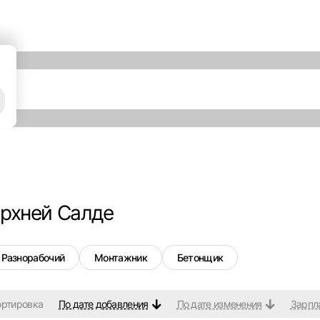
ерхней Салде
Разнорабочий
Монтажник
Бетонщик
ортировка
По дате добавления
По дате изменения
Зарпл