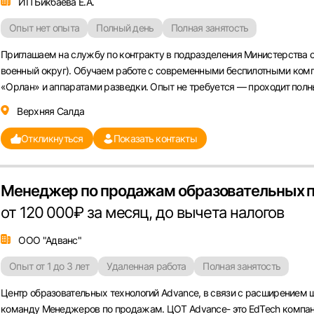
ИП Бикбаева Е.А.
Опыт нет опыта
Полный день
Полная занятость
Приглашаем на службу по контракту в подразделения Министерства 
военный округ). Обучаем работе с современными беспилотными ком
«Орлан» и аппаратами разведки. Опыт не требуется — проходит полны
Верхняя Салда
Откликнуться
Показать контакты
Менеджер по продажам образовательных 
от 120 000₽ за месяц, до вычета налогов
ООО "Адванс"
Опыт от 1 до 3 лет
Удаленная работа
Полная занятость
Центр образовательных технологий Advance, в связи с расширением ш
команду Менеджеров по продажам. ЦОТ Advance- это EdTech компан