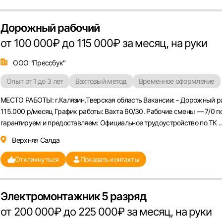
Дорожный рабочий
от 100 000₽ до 115 000₽ за месяц, на руки
Вход в личный кабинет
Войдите в личный кабинет, чтобы просматривать
ООО "Прессбук"
вакансии с контактами и оставлять отклики
Опыт от 1 до 3 лет
Вахтовый метод
Временное оформление
E-mail или Телефон
МЕСТО РАБОТЫ: г.Калязин,Тверская область Вакансии: - Дорожный ра
115.000 р/месяц График работы: Вахта 60/30. Рабочие смены — 7/0 по
рите город
гарантируем и предоставляем: Официальное трудоустройство по ТК ..
Пароль
Верхняя Салда
Выб
Откликнуться
Показать контакты
ва
Санкт-Петербург
Ижевск
Екатеринбург
Сар
Электромонтажник 5 разряд
Войти
нь
Челябинск
Пермь
Самара
Оренбург
Волго
от 200 000₽ до 225 000₽ за месяц, на руки
новск
Курган
Уфа