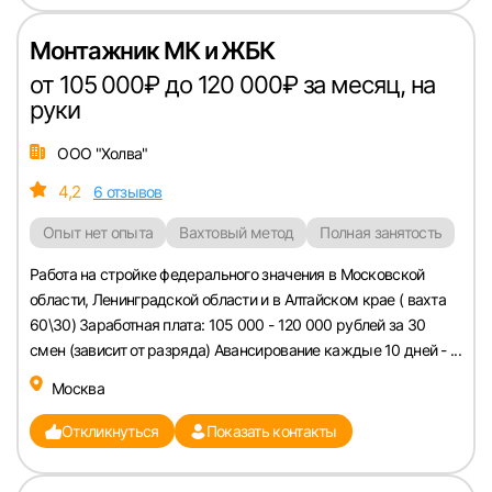
Монтажник МК и ЖБК
от 105 000₽ до 120 000₽ за месяц, на
руки
ООО "Холва"
4,2
6 отзывов
Опыт нет опыта
Вахтовый метод
Полная занятость
Работа на стройке федерального значения в Московской
области, Ленинградской области и в Алтайском крае ( вахта
60\30) Заработная плата: 105 000 - 120 000 рублей за 30
смен (зависит от разряда) Авансирование каждые 10 дней - ...
Вход в личный кабинет
Москва
Войдите в личный кабинет, чтобы просматри
вакансии с контактами и оставлять отклики
Откликнуться
Показать контакты
E-mail или Телефон