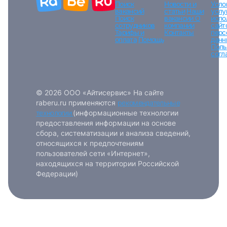
Поиск
Новости и
Усло
вакансий
статьи
Наши
услу
Поиск
вакансии
О
испо
сотрудников
компании
сайт
Тарифы и
Контакты
перс
оплата
Помощь
данн
Поль
согл
© 2026 ООО «Айтисервис» На сайте
raberu.ru применяются
рекомендательные
технологии
(информационные технологии
предоставления информации на основе
сбора, систематизации и анализа сведений,
относящихся к предпочтениям
пользователей сети «Интернет»,
находящихся на территории Российской
Федерации)