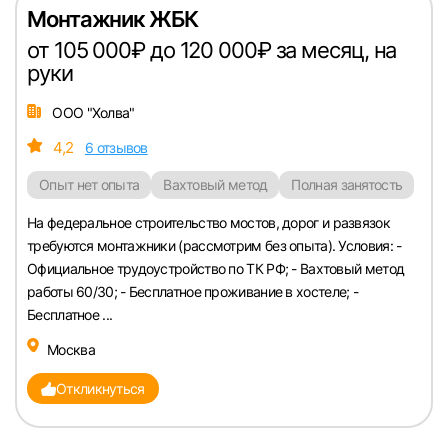
Монтажник ЖБК
от 105 000₽ до 120 000₽ за месяц, на
Пароль
руки
ООО "Холва"
4,2
6 отзывов
Опыт нет опыта
Вахтовый метод
Полная занятость
Войти
На федеральное строительство мостов, дорог и развязок
требуются монтажники (рассмотрим без опыта). Условия: -
или любым удобным способом
Официальное трудоустройство по ТК РФ; - Вахтовый метод
работы 60/30; - Бесплатное проживание в хостеле; -
Войти с VK ID
Бесплатное ...
Москва
Откликнуться
Вход по коду
Регистрация
Забыли п