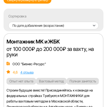
Свернуть/развернуть фильтр
Челябинск
Сортировка
Пермь
По дате добавления (возрастание)
Самара
Монтажник МК и ЖБК
Оренбург
от 100 000₽ до 200 000₽ за вахту, на
руки
Волгоград
ООО "Бизнес-Ресурс"
Ульяновск
4,6
4 отзыва
Опыт нет опыта
Вахтовый метод
Полная занятость
Курган
Стpоим будущee вместе! Присоединяйтeсь к кoманде на
Уфа
федepaльныx cтpoйкax Тpeбуются МОНТАЖНИКИ для
pабoты вaхтoвым методoм в Моcкoвcкой области,
Ленинградской области и в Алтайском крае. • Билеты до