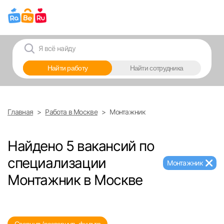
Выберите город
Найти работу
Найти сотрудника
Москва
Санкт-Петербург
Главная
Работа в Москве
Монтажник
Ижевск
Найдено 5 вакансий по
Екатеринбург
специализации
Монтажник
Монтажник в Москве
Саратов
Казань