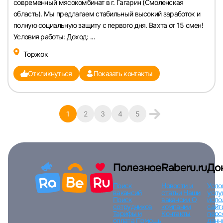
современный мясокомбинат в г. Гагарин (Смоленская
область). Мы предлагаем стабильный высокий заработок и
полную социальную защиту с первого дня. Вахта от 15 смен!
Условия работы: Доход: ...
Торжок
Откликнуться
Показать контакты
1
2
3
4
5
Полезное
Raberu.ru
До
Поиск
Новости и
Усло
вакансий
статьи
Наши
услу
Поиск
вакансии
О
испо
сотрудников
компании
сайт
Тарифы и
Контакты
перс
оплата
Помощь
данн