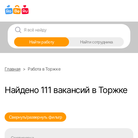
Выберите город
Найти работу
Найти сотрудника
Москва
Санкт-Петербург
Главная
Работа в Торжке
Ижевск
Найдено 111 вакансий в Торжке
Екатеринбург
Саратов
Свернуть/развернуть фильтр
Казань
Сортировка