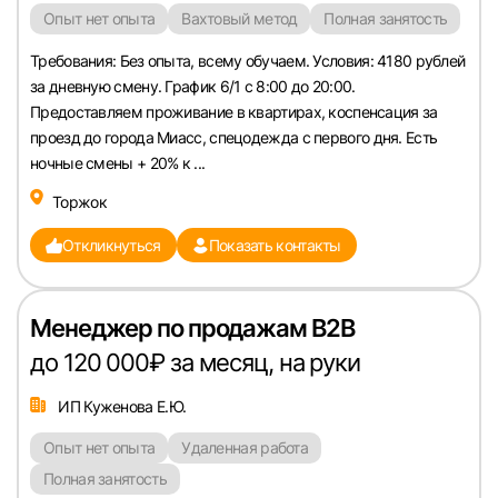
Войти
Опыт нет опыта
Вахтовый метод
Полная занятость
Требования: Без опыта, всему обучаем. Условия: 4180 рублей
или любым удобным способом
за дневную смену. График 6/1 с 8:00 до 20:00.
Предоставляем проживание в квартирах, коспенсация за
Войти с VK ID
проезд до города Миасс, спецодежда с первого дня. Есть
ночные смены + 20% к ...
Торжок
Откликнуться
Показать контакты
Вход по коду
Регистрация
Забыли п
Менеджер по продажам B2B
до 120 000₽ за месяц, на руки
ИП Куженова Е.Ю.
Опыт нет опыта
Удаленная работа
Полная занятость