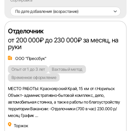
Челябинск
По дате добавления (возрастание)
Пермь
Отделочник
Самара
от 200 000₽ до 230 000₽ за месяц, на
руки
Оренбург
ООО "Прессбук"
Опыт от 1 до 3 лет
Вахтовый метод
Волгоград
Временное оформление
Ульяновск
МЕСТО РАБОТЫ: Красноярский Край, 15 км от г.Норильск
Объект- административно-бытовой комплекс, депо,
Курган
автомобильная стоянка, а также работы по благоустройству
территории Вакансии: -Отделочники (700 в час) 230.000 р/
месяц График ...
Уфа
Торжок