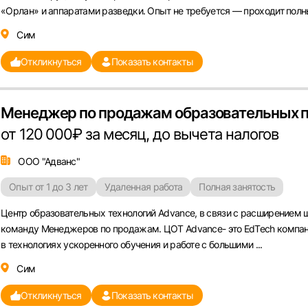
«Орлан» и аппаратами разведки. Опыт не требуется — проходит полны
Сим
Откликнуться
Показать контакты
Менеджер по продажам образовательных 
от 120 000₽ за месяц, до вычета налогов
ООО "Адванс"
Опыт от 1 до 3 лет
Удаленная работа
Полная занятость
Центр образовательных технологий Advance, в связи с расширением ш
команду Менеджеров по продажам. ЦОТ Advance- это EdTech компан
в технологиях ускоренного обучения и работе с большими ...
Сим
Откликнуться
Показать контакты