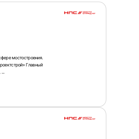
сфере мостостроения.
проектстрой» Главный
...