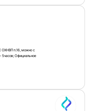
С ОХНВП п.16, можно с
 - 5часов; Официальное
рать
атов
град