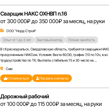
Сварщик НАКС ОХНВП п.16
от 300 000₽ до 350 000₽ за месяц, на руки
Вход в личный кабинет
Войдите в личный кабинет, чтобы просматривать
ООО "Норд-Строй"
вакансии с контактами и оставлять отклики
Опыт от 1 до 3 лет
Вахтовый метод
Полная занятость
E-mail или Телефон
В г.Красноуральск, Свердловскую область, требуются сварщики НАК
просроченным НАКСом. Условия: Вахта 60/30, график 7/0 по 10ч, в вс
рите город
трудоустройство по ТК; Выплаты стабильно 15 и 30 число на ...
Пароль
Сим
Выб
Откликнуться
Показать контакты
ва
Санкт-Петербург
Ижевск
Екатеринбург
Сар
Дорожный рабочий
Войти
нь
Челябинск
Пермь
Самара
Оренбург
Волго
от 100 000₽ до 115 000₽ за месяц, на руки
новск
Курган
Уфа