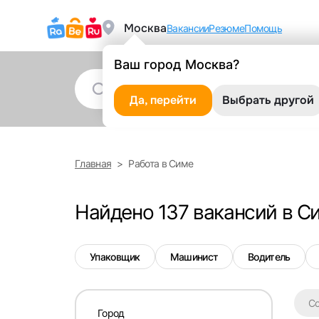
Москва
Вакансии
Резюме
Помощь
Ваш город Москва?
Да, перейти
Выбрать другой
Главная
Работа в Симе
Найдено 137 вакансий в С
Упаковщик
Машинист
Водитель
С
Город