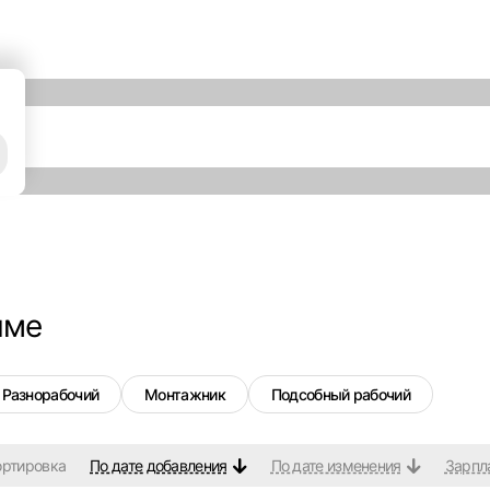
име
Разнорабочий
Монтажник
Подсобный рабочий
ортировка
По дате добавления
По дате изменения
Зарпл