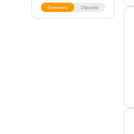
Сбросить
Применить
Выбе
Моск
Каза
Улья