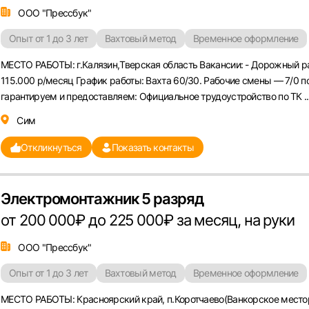
или любым удобным способом
ООО "Прессбук"
Войти с VK ID
Опыт от 1 до 3 лет
Вахтовый метод
Временное оформление
МЕСТО РАБОТЫ: г.Калязин,Тверская область Вакансии: - Дорожный ра
115.000 р/месяц График работы: Вахта 60/30. Рабочие смены — 7/0 по
гарантируем и предоставляем: Официальное трудоустройство по ТК ..
Сим
Вход по коду
Регистрация
Забыли пароль?
Откликнуться
Показать контакты
Электромонтажник 5 разряд
от 200 000₽ до 225 000₽ за месяц, на руки
ООО "Прессбук"
Опыт от 1 до 3 лет
Вахтовый метод
Временное оформление
МЕСТО РАБОТЫ: Красноярский край, п.Коротчаево(Ванкорское местор