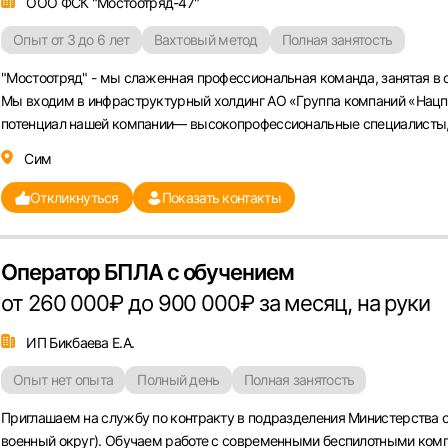
ООО ФСК "Мостоотряд-47"
Опыт от 3 до 6 лет
Вахтовый метод
Полная занятость
"Мостоотряд" - мы слаженная профессиональная команда, занятая в 
Мы входим в инфраструктурный холдинг АО «Группа компаний «Нац
потенциал нашей компании— высокопрофессиональные специалисты, 
Сим
Откликнуться
Показать контакты
Оператор БПЛА с обучением
от 260 000₽ до 900 000₽ за месяц, на руки
ИП Бикбаева Е.А.
Опыт нет опыта
Полный день
Полная занятость
Приглашаем на службу по контракту в подразделения Министерства 
военный округ). Обучаем работе с современными беспилотными ком