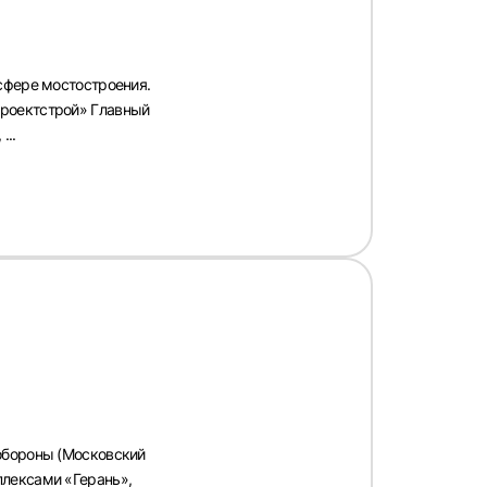
сфере мостостроения.
проектстрой» Главный
...
обороны (Московский
плексами «Герань»,