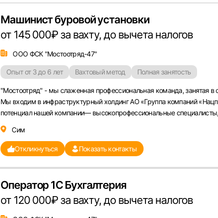
Машинист буровой установки
от 145 000₽ за вахту, до вычета налогов
ООО ФСК "Мостоотряд-47"
Опыт от 3 до 6 лет
Вахтовый метод
Полная занятость
"Мостоотряд" - мы слаженная профессиональная команда, занятая в 
Мы входим в инфраструктурный холдинг АО «Группа компаний «Нац
потенциал нашей компании— высокопрофессиональные специалисты, 
Сим
Откликнуться
Показать контакты
Оператор 1С Бухгалтерия
от 120 000₽ за вахту, до вычета налогов