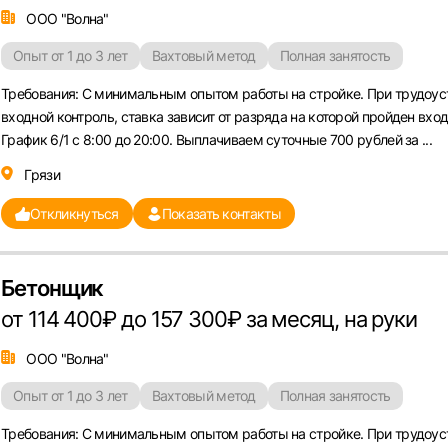
или любым удобным способом
ООО "Волна"
Войти с VK ID
Опыт от 1 до 3 лет
Вахтовый метод
Полная занятость
Требования: С минимальным опытом работы на стройке. При трудоус
входной контроль, ставка зависит от разряда на которой пройден вход
График 6/1 с 8:00 до 20:00. Выплачиваем суточные 700 рублей за ...
Грязи
Вход по коду
Регистрация
Забыли пароль?
Откликнуться
Показать контакты
Бетонщик
от 114 400₽ до 157 300₽ за месяц, на руки
ООО "Волна"
Опыт от 1 до 3 лет
Вахтовый метод
Полная занятость
Требования: С минимальным опытом работы на стройке. При трудоус