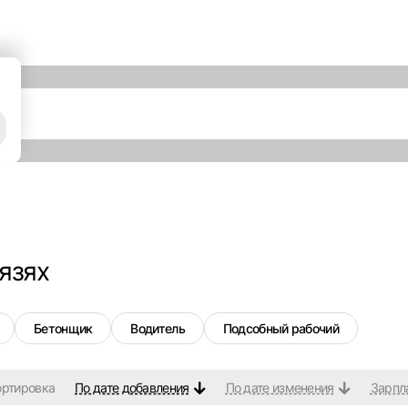
язях
Бетонщик
Водитель
Подсобный рабочий
ортировка
По дате добавления
По дате изменения
Зарпл