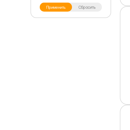
Сбросить
Применить
Выбе
Моск
Каза
Улья