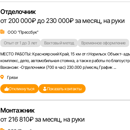
Отделочник
от 200 000₽ до 230 000₽ за месяц, на руки
ООО "Прессбук"
Опыт от 1 до 3 лет
Вахтовый метод
Временное оформление
МЕСТО РАБОТЫ: Красноярский Край, 15 км от г.Норильск Объект- ад
комплекс, депо, автомобильная стоянка, а также работы по благоуст
Вакансии: -Отделочники (700 в час) 230.000 р/месяц График ...
Грязи
Откликнуться
Показать контакты
Монтажник
от 216 810₽ за месяц, на руки