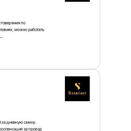
стоверения по
ловиях, можно работать
..
 за дневную смену.
 коспенсация за проезд