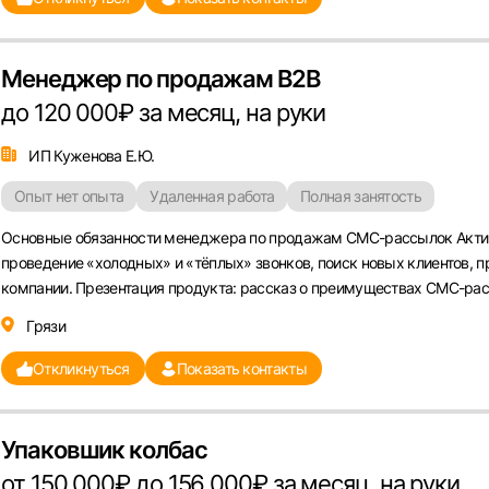
Менеджер по продажам B2B
до 120 000₽ за месяц, на руки
ИП Куженова Е.Ю.
Опыт нет опыта
Удаленная работа
Полная занятость
Основные обязанности менеджера по продажам СМС-рассылок Акти
проведение «холодных» и «тёплых» звонков, поиск новых клиентов, п
компании. Презентация продукта: рассказ о преимуществах СМС-расс
Грязи
Откликнуться
Показать контакты
Упаковшик колбас
от 150 000₽ до 156 000₽ за месяц, на руки