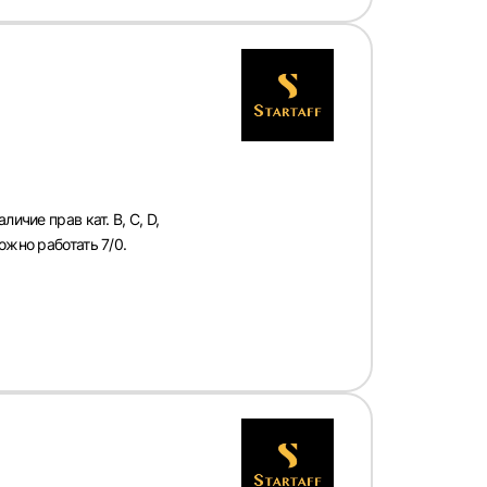
ичие прав кат. B, С, D,
ожно работать 7/0.
рать
атов
град