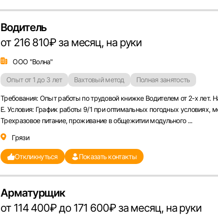
Водитель
от 216 810₽ за месяц, на руки
Вход в личный кабинет
Войдите в личный кабинет, чтобы просматривать
ООО "Волна"
вакансии с контактами и оставлять отклики
Опыт от 1 до 3 лет
Вахтовый метод
Полная занятость
E-mail или Телефон
Требования: Опыт работы по трудовой книжке Водителем от 2-х лет. Нал
E. Условия: График работы 9/1 при оптимальных погодных условиях, м
рите город
Трехразовое питание, проживание в общежитии модульного ...
Пароль
Грязи
Выб
Откликнуться
Показать контакты
ва
Санкт-Петербург
Ижевск
Екатеринбург
Сар
Арматурщик
Войти
нь
Челябинск
Пермь
Самара
Оренбург
Волго
от 114 400₽ до 171 600₽ за месяц, на руки
новск
Курган
Уфа