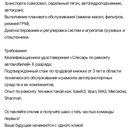
транспорта (самосвал, седельный тягач, автогидроподъемник,
автокран);
Выполнение планового обслуживания (замена масел, фильтров,
ремней ГРМ);
Диагностирование и регулировка систем и агрегатов грузовых и
спецтехники.
Требования:
Квалификационное удостоверение «Слесарь по ремонту
автомобилей» 6 разряда;
Подтвержденный стаж по трудовой книжке от 3 лет в области
технического обслуживания и ремонта автотранспортных
средств и их компонентов;
Опыт по ремонту техники такой как: КамАЗ, Урал, МАЗ, Mercedes,
Shacman.
Оставляйте отклик и получите шанс стать частью команды
первых!
Вход в личный кабинет
Ваше будущее начинается с одного клика!
Войдите в личный кабинет, чтобы просматри