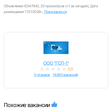
вакансии с контактами и оставлять отклики
Объявление ID347842,
20 просмотров (+1 за сегодня),
Дата
размещения 17.07.2026г.,
Пожаловаться
E-mail или Телефон
Пароль
ООО "ГСП-1"
0,0
Войти
0 отзывов
16360 вакансий
или любым удобным способом
Войти с VK ID
Похожие вакансии