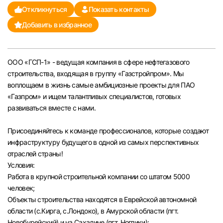
Откликнуться
Показать контакты
Челябинск
Добавить в избранное
Пермь
ООО «ГСП-1» - ведущая компания в сфере нефтегазового
Самара
строительства, входящая в группу «Газстройпром». Мы
воплощаем в жизнь самые амбициозные проекты для ПАО
Оренбург
«Газпром» и ищем талантливых специалистов, готовых
развиваться вместе с нами.
Волгоград
Присоединяйтесь к команде профессионалов, которые создают
инфраструктуру будущего в одной из самых перспективных
Ульяновск
отраслей страны!
Условия:
Курган
Работа в крупной строительной компании со штатом 5000
человек;
Уфа
Объекты строительства находятся в Еврейской автономной
области (с.Кирга, с.Лондоко), в Амурской области (пгт.
Новобурейский) и на Сахалине (пгт. Ноглики);