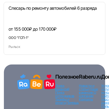
Слесарь по ремонту автомобилей 6 разряда
Вход по коду
Регистрация
Забыли п
от 155 000₽ до 170 000₽
ООО "ГСП-1"
Рыльск
Полезное
Raberu.ru
До
Поиск
Новости и
Усло
вакансий
статьи
Наши
услу
Поиск
вакансии
О
испо
сотрудников
компании
сайт
Тарифы и
Контакты
перс
оплата
Помощь
данн
Поль