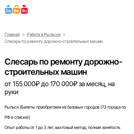
Выберите город
Главная
Работа в Рыльске
Найти работу
Найти сотрудника
Слесарь по ремонту дорожно-строительных машин
Москва
Слесарь по ремонту дорожно-
Санкт-Петербург
строительных машин
Ижевск
от 155 000₽ до 170 000₽ за месяц, на
руки
Екатеринбург
Рыльск
(Билеты приобретаем из базовых городов (73 города по
Саратов
РФ в списке))
Казань
Опыт работы:от 1 до 3 лет, вахтовый метод, полная занятость