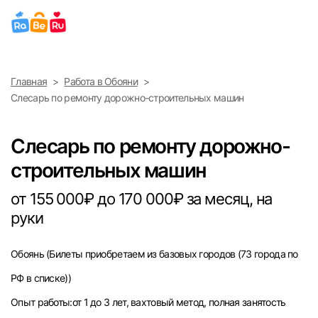
Выберите город
Главная
Работа в Обояни
Найти работу
Найти сотрудника
Слесарь по ремонту дорожно-строительных машин
Москва
Слесарь по ремонту дорожно-
Санкт-Петербург
строительных машин
Ижевск
от 155 000₽ до 170 000₽ за месяц, на
руки
Екатеринбург
Обоянь
(Билеты приобретаем из базовых городов (73 города по
Саратов
РФ в списке))
Казань
Опыт работы:от 1 до 3 лет, вахтовый метод, полная занятость