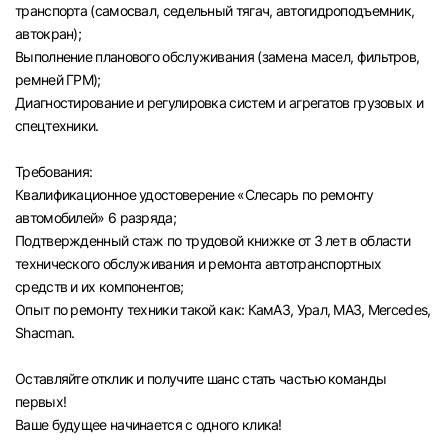
транспорта (самосвал, седельный тягач, автогидроподъемник,
автокран);
Выполнение планового обслуживания (замена масел, фильтров,
ремней ГРМ);
Диагностирование и регулировка систем и агрегатов грузовых и
спецтехники.
Требования:
Квалификационное удостоверение «Слесарь по ремонту
автомобилей» 6 разряда;
Подтвержденный стаж по трудовой книжке от 3 лет в области
технического обслуживания и ремонта автотранспортных
средств и их компонентов;
Опыт по ремонту техники такой как: КамАЗ, Урал, МАЗ, Mercedes,
Shacman.
Оставляйте отклик и получите шанс стать частью команды
первых!
Вход в личный кабинет
Ваше будущее начинается с одного клика!
Войдите в личный кабинет, чтобы просматри