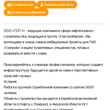
Откликнуться
Показать контакты
Челябинск
Добавить в избранное
Пермь
ООО «ГСП-1» - ведущая компания в сфере нефтегазового
Самара
строительства, входящая в группу «Газстройпром». Мы
воплощаем в жизнь самые амбициозные проекты для ПАО
Оренбург
«Газпром» и ищем талантливых специалистов, готовых
развиваться вместе с нами.
Волгоград
Присоединяйтесь к команде профессионалов, которые создают
инфраструктуру будущего в одной из самых перспективных
Ульяновск
отраслей страны!
Условия:
Курган
Работа в крупной строительной компании со штатом 5000
человек;
Уфа
Объекты строительства находятся в Еврейской автономной
области (с.Кирга, с.Лондоко), в Амурской области (пгт.
Новобурейский) и на Сахалине (пгт. Ноглики);