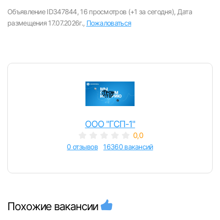
вакансии с контактами и оставлять отклики
Объявление ID347844,
16 просмотров (+1 за сегодня),
Дата
размещения 17.07.2026г.,
Пожаловаться
E-mail или Телефон
Пароль
ООО "ГСП-1"
0,0
Войти
0 отзывов
16360 вакансий
или любым удобным способом
Войти с VK ID
Похожие вакансии