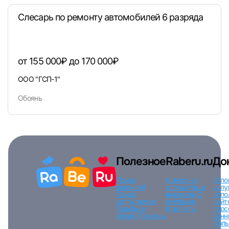
Слесарь по ремонту автомобилей 6 разряда
Вход по коду
Регистрация
Забыли п
от 155 000₽ до 170 000₽
ООО "ГСП-1"
Обоянь
Полезное
Raberu.ru
До
Поиск
Новости и
Усло
вакансий
статьи
Наши
услу
Поиск
вакансии
О
испо
сотрудников
компании
сайт
Тарифы и
Контакты
перс
оплата
Помощь
данн
Поль