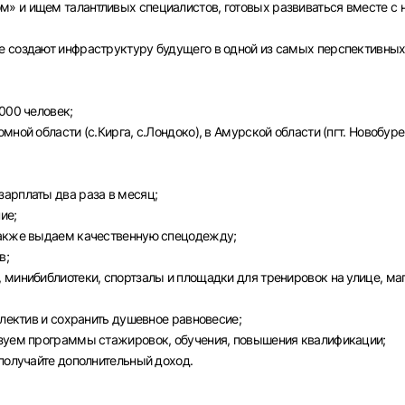
» и ищем талантливых специалистов, готовых развиваться вместе с 
е создают инфраструктуру будущего в одной из самых перспективны
000 человек;
ной области (с.Кирга, с.Лондоко), в Амурской области (пгт. Новобуре
арплаты два раза в месяц;
ие;
также выдаем качественную спецодежду;
в;
Вход в личный кабинет
 минибиблиотеки, спортзалы и площадки для тренировок на улице, ма
Войдите в личный кабинет, чтобы просматривать
вакансии с контактами и оставлять отклики
ллектив и сохранить душевное равновесие;
изуем программы стажировок, обучения, повышения квалификации;
E-mail или Телефон
 получайте дополнительный доход.
рите город