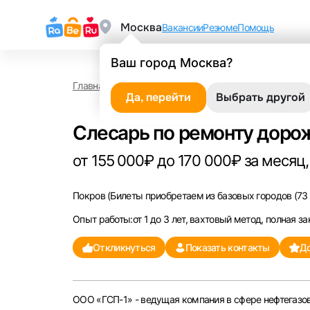
Москва
Вакансии
Резюме
Помощь
Ваш город Москва?
Главная
Работа в Покрове
Слесарь по ремонту
Да, перейти
Выбрать другой
Слесарь по ремонту доро
от 155 000₽ до 170 000₽ за месяц,
Покров
(Билеты приобретаем из базовых городов (73 
Опыт работы:от 1 до 3 лет, вахтовый метод, полная за
Откликнуться
Показать контакты
До
ООО «ГСП-1» - ведущая компания в сфере нефтегазов