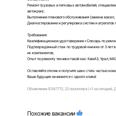
Ремонт грузовых и легковых автомобилей, специализ
автокран);
Выполнение планового обслуживания (замена масел, 
Диагностирование и регулировка систем и агрегатов 
Моск
Требования:
Квалификационное удостоверение «Слесарь по ремон
Каза
Подтвержденный стаж по трудовой книжке от 3 лет в
Улья
их компонентов;
Опыт по ремонту техники такой как: КамАЗ, Урал, МА
Оставляйте отклик и получите шанс стать частью ко
Ваше будущее начинается с одного клика!
Объявление ID347772,
22 просмотра (+1 за сегодня),
Д
Похожие вакансии