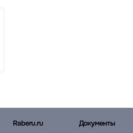
Raberu.ru
Документы