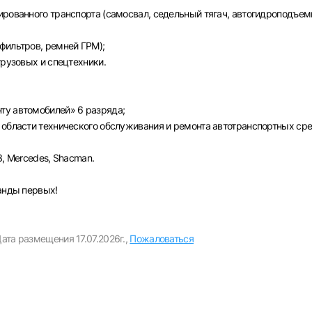
Пароль
ированного транспорта (самосвал, седельный тягач, автогидроподъем
Выб
фильтров, ремней ГРМ);
грузовых и спецтехники.
ва
Санкт-Петербург
Ижевск
Екатеринбург
Сар
Войти
ту автомобилей» 6 разряда;
нь
Челябинск
Пермь
Самара
Оренбург
Волго
 области технического обслуживания и ремонта автотранспортных сре
новск
Курган
Уфа
или любым удобным способом
З, Mercedes, Shacman.
Войти с VK ID
манды первых!
ата размещения 17.07.2026г.,
Пожаловаться
Вход по коду
Регистрация
Забыли пароль?