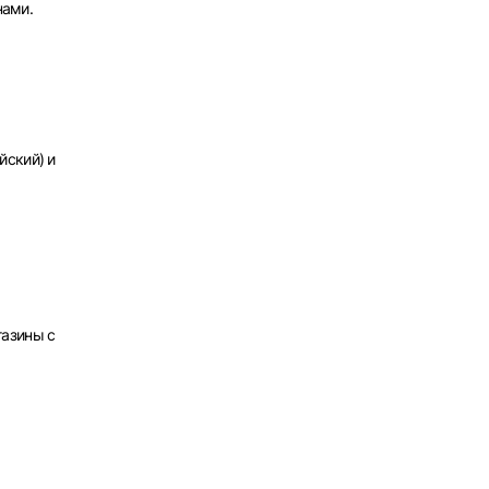
нами.
х
йский) и
газины с