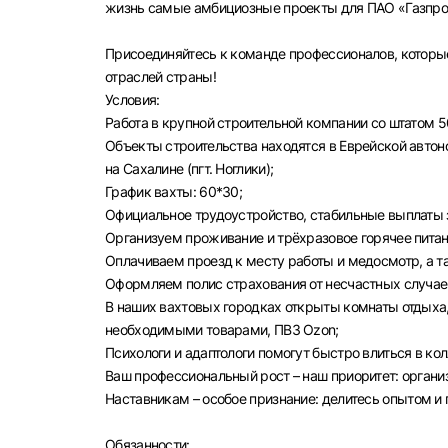
жизнь самые амбициозные проекты для ПАО «Газпром
Присоединяйтесь к команде профессионалов, которы
отраслей страны!
Условия:
Работа в крупной строительной компании со штатом 5
Объекты строительства находятся в Еврейской автоном
на Сахалине (пгт. Ноглики);
График вахты: 60*30;
Официальное трудоустройство, стабильные выплаты з
Организуем проживание и трёхразовое горячее питан
Оплачиваем проезд к месту работы и медосмотр, а 
Оформляем полис страхования от несчастных случае
В наших вахтовых городках открыты комнаты отдыха,
необходимыми товарами, ПВЗ Ozon;
Психологи и адаптологи помогут быстро влиться в ко
Ваш профессиональный рост – наш приоритет: орган
Наставникам – особое признание: делитесь опытом и
Выбе
Обязанности: