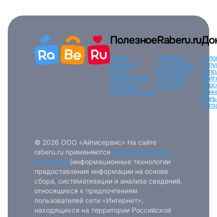
Полезное
Raberu.ru
До
Поиск
Новости и
Усло
вакансий
статьи
Наши
услу
Поиск
вакансии
О
испо
сотрудников
компании
сайт
Тарифы и
Контакты
перс
оплата
Помощь
данн
Поль
согл
© 2026 ООО «Айтисервис» На сайте
raberu.ru применяются
рекомендательные
технологии
(информационные технологии
предоставления информации на основе
сбора, систематизации и анализа сведений,
относящихся к предпочтениям
пользователей сети «Интернет»,
находящихся на территории Российской