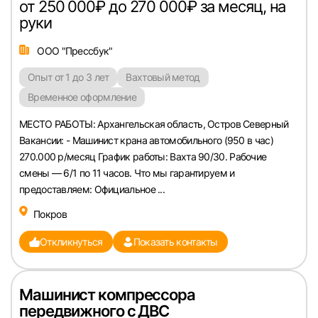
Пароль
от 250 000₽ до 270 000₽ за месяц, на
руки
ООО "Прессбук"
Опыт от 1 до 3 лет
Вахтовый метод
Временное оформление
Войти
МЕСТО РАБОТЫ: Архангельская область, Остров Северный
или любым удобным способом
Вакансии: - Машинист крана автомобильного (950 в час)
270.000 р/месяц График работы: Вахта 90/30. Рабочие
Войти с VK ID
смены — 6/1 по 11 часов. Что мы гарантируем и
предоставляем: Официальное ...
Покров
Откликнуться
Показать контакты
Вход по коду
Регистрация
Забыли п
Машинист компрессора
передвижного с ДВС