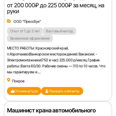
от 200 000₽ до 225 000₽ за месяц, на
руки
ООО "Прессбук"
Опыт от 1 до 3 лет
Вахтовый метод
Временное оформление
МЕСТО РАБОТЫ: Красноярский край,
п.Коротчаево(Ванкорское месторождение) Вакансии: -
Электромонтажники(750 в час) 225.000 р/месяц График
работы: Вахта 60/30. Рабочие смены — 7/0 по 10 часов. Что
Вход в личный кабинет
мы гарантируем и ...
Войдите в личный кабинет, чтобы просматри
Покров
вакансии с контактами и оставлять отклики
Откликнуться
Показать контакты
E-mail или Телефон
Машинист крана автомобильного