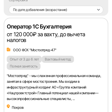
Челябинск
По дате добавления (возрастание)
Пермь
Оператор 1С Бухгалтерия
Самара
от 120 000₽ за вахту, до вычета
налогов
Оренбург
ООО ФСК "Мостоотряд-47"
Опыт от 3 до 6 лет
Вахтовый метод
Волгоград
Полная занятость
Ульяновск
"Мостоотряд" - мы слаженная профессиональная команда,
занятая в сфере мостостроения. Мы входим в
Курган
инфраструктурный холдинг АО «Группа компаний
«Нацпроектстрой» Главный потенциал нашей компании—
высокопрофессиональные специалисты, ...
Уфа
Покров