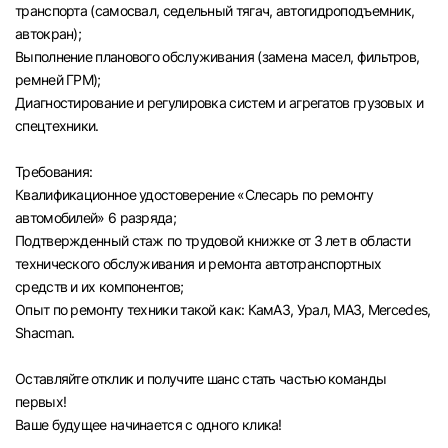
транспорта (самосвал, седельный тягач, автогидроподъемник,
автокран);
Выполнение планового обслуживания (замена масел, фильтров,
ремней ГРМ);
Диагностирование и регулировка систем и агрегатов грузовых и
спецтехники.
Требования:
Квалификационное удостоверение «Слесарь по ремонту
автомобилей» 6 разряда;
Подтвержденный стаж по трудовой книжке от 3 лет в области
технического обслуживания и ремонта автотранспортных
средств и их компонентов;
Опыт по ремонту техники такой как: КамАЗ, Урал, МАЗ, Mercedes,
Shacman.
Оставляйте отклик и получите шанс стать частью команды
первых!
Вход в личный кабинет
Ваше будущее начинается с одного клика!
Войдите в личный кабинет, чтобы просматри