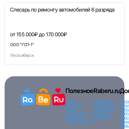
Слесарь по ремонту автомобилей 6 разряда
Вход по коду
Регистрация
Забыли п
от 155 000₽ до 170 000₽
ООО "ГСП-1"
Лесосибирск
Полезное
Raberu.ru
До
Поиск
Новости и
Усло
вакансий
статьи
Наши
услу
Поиск
вакансии
О
испо
сотрудников
компании
сайт
Тарифы и
Контакты
перс
оплата
Помощь
данн
Поль