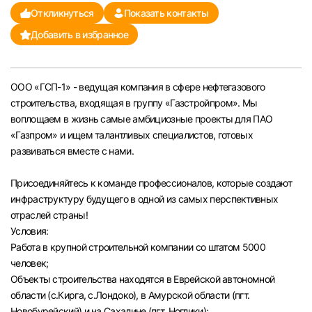
Откликнуться
Показать контакты
Челябинск
Добавить в избранное
Пермь
ООО «ГСП-1» - ведущая компания в сфере нефтегазового
Самара
строительства, входящая в группу «Газстройпром». Мы
воплощаем в жизнь самые амбициозные проекты для ПАО
Оренбург
«Газпром» и ищем талантливых специалистов, готовых
развиваться вместе с нами.
Волгоград
Присоединяйтесь к команде профессионалов, которые создают
инфраструктуру будущего в одной из самых перспективных
Ульяновск
отраслей страны!
Условия:
Курган
Работа в крупной строительной компании со штатом 5000
человек;
Уфа
Объекты строительства находятся в Еврейской автономной
области (с.Кирга, с.Лондоко), в Амурской области (пгт.
Новобурейский) и на Сахалине (пгт. Ноглики);