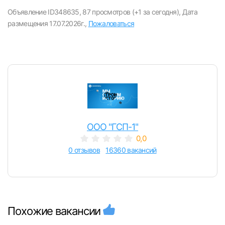
вакансии с контактами и оставлять отклики
Объявление ID348635,
87 просмотров (+1 за сегодня),
Дата
размещения 17.07.2026г.,
Пожаловаться
E-mail или Телефон
Пароль
ООО "ГСП-1"
0,0
Войти
0 отзывов
16360 вакансий
или любым удобным способом
Войти с VK ID
Похожие вакансии