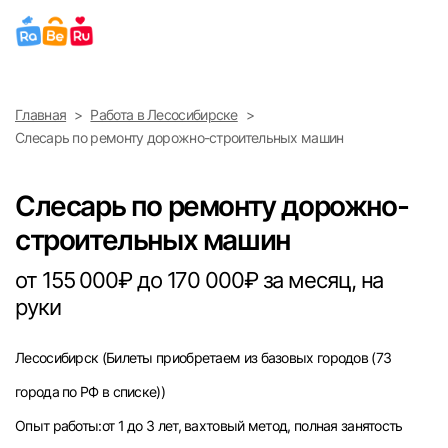
Выберите город
Главная
Работа в Лесосибирске
Найти работу
Найти сотрудника
Слесарь по ремонту дорожно-строительных машин
Москва
Слесарь по ремонту дорожно-
Санкт-Петербург
строительных машин
Ижевск
от 155 000₽ до 170 000₽ за месяц, на
руки
Екатеринбург
Лесосибирск
(Билеты приобретаем из базовых городов (73
Саратов
города по РФ в списке))
Казань
Опыт работы:от 1 до 3 лет, вахтовый метод, полная занятость