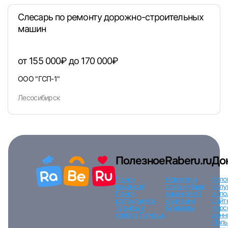
Слесарь по ремонту дорожно-строительных
машин
Вход по коду
Регистрация
Забыли п
от 155 000₽ до 170 000₽
ООО "ГСП-1"
Лесосибирск
Полезное
Raberu.ru
До
Поиск
Новости и
Усло
вакансий
статьи
Наши
услу
Поиск
вакансии
О
испо
сотрудников
компании
сайт
Тарифы и
Контакты
перс
оплата
Помощь
данн
Поль