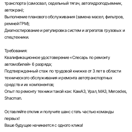
транспорта (самосвал, седельный тягач, автогидроподъемник,
автокран);
Выполнение планового обслуживания (замена масел, фильтров,
ремней ГРМ);
Диагностирование и регулировка систем и агрегатов грузовых и
спецтехники.
Требования:
Квалификационное удостоверение «Слесарь по ремонту
автомобилей» 6 разряда;
Подтвержденный стаж по трудовой книжке от 3 лет в области
технического обслуживания и ремонта автотранспортных
средств и их компонентов;
Опыт по ремонту техники такой как: КамАЗ, Урал, МАЗ, Mercedes,
Shacman.
Оставляйте отклик и получите шанс стать частью команды
первых!
Вход в личный кабинет
Ваше будущее начинается с одного клика!
Войдите в личный кабинет, чтобы просматри