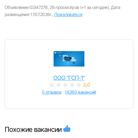
вакансии с контактами и оставлять отклики
Объявление ID347278,
26 просмотров (+1 за сегодня),
Дата
размещения 17.07.2026г.,
Пожаловаться
E-mail или Телефон
Пароль
ООО "ГСП-1"
0,0
Войти
0 отзывов
16360 вакансий
или любым удобным способом
Войти с VK ID
Похожие вакансии