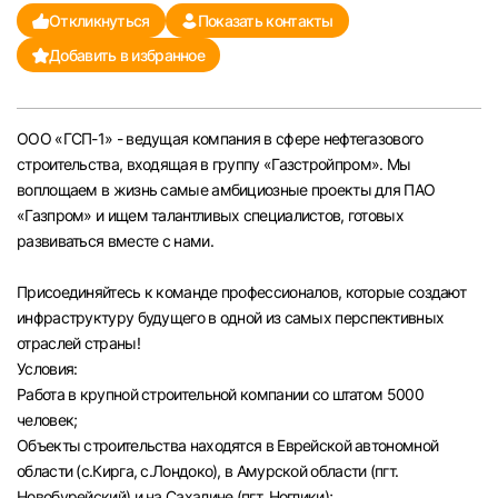
Откликнуться
Показать контакты
Челябинск
Добавить в избранное
Пермь
ООО «ГСП-1» - ведущая компания в сфере нефтегазового
Самара
строительства, входящая в группу «Газстройпром». Мы
воплощаем в жизнь самые амбициозные проекты для ПАО
Оренбург
«Газпром» и ищем талантливых специалистов, готовых
развиваться вместе с нами.
Волгоград
Присоединяйтесь к команде профессионалов, которые создают
инфраструктуру будущего в одной из самых перспективных
Ульяновск
отраслей страны!
Условия:
Курган
Работа в крупной строительной компании со штатом 5000
человек;
Уфа
Объекты строительства находятся в Еврейской автономной
области (с.Кирга, с.Лондоко), в Амурской области (пгт.
Новобурейский) и на Сахалине (пгт. Ноглики);