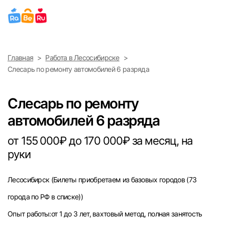
Выберите город
Главная
Работа в Лесосибирске
Найти работу
Найти сотрудника
Слесарь по ремонту автомобилей 6 разряда
Москва
Слесарь по ремонту
Санкт-Петербург
автомобилей 6 разряда
Ижевск
от 155 000₽ до 170 000₽ за месяц, на
руки
Екатеринбург
Лесосибирск
(Билеты приобретаем из базовых городов (73
Саратов
города по РФ в списке))
Казань
Опыт работы:от 1 до 3 лет, вахтовый метод, полная занятость