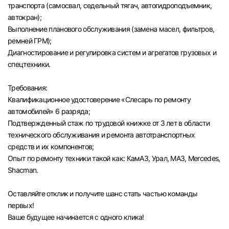
транспорта (самосвал, седельный тягач, автогидроподъемник,
автокран);
Выполнение планового обслуживания (замена масел, фильтров,
ремней ГРМ);
Диагностирование и регулировка систем и агрегатов грузовых и
спецтехники.
Требования:
Квалификационное удостоверение «Слесарь по ремонту
автомобилей» 6 разряда;
Подтвержденный стаж по трудовой книжке от 3 лет в области
технического обслуживания и ремонта автотранспортных
средств и их компонентов;
Опыт по ремонту техники такой как: КамАЗ, Урал, МАЗ, Mercedes,
Shacman.
Оставляйте отклик и получите шанс стать частью команды
первых!
Вход в личный кабинет
Ваше будущее начинается с одного клика!
Войдите в личный кабинет, чтобы просматри