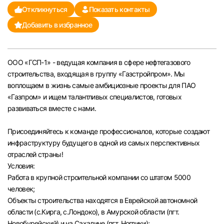
Откликнуться
Показать контакты
Челябинск
Добавить в избранное
Пермь
ООО «ГСП-1» - ведущая компания в сфере нефтегазового
Самара
строительства, входящая в группу «Газстройпром». Мы
воплощаем в жизнь самые амбициозные проекты для ПАО
Оренбург
«Газпром» и ищем талантливых специалистов, готовых
развиваться вместе с нами.
Волгоград
Присоединяйтесь к команде профессионалов, которые создают
инфраструктуру будущего в одной из самых перспективных
Ульяновск
отраслей страны!
Условия:
Курган
Работа в крупной строительной компании со штатом 5000
человек;
Уфа
Объекты строительства находятся в Еврейской автономной
области (с.Кирга, с.Лондоко), в Амурской области (пгт.
Новобурейский) и на Сахалине (пгт. Ноглики);