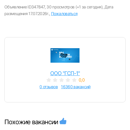
вакансии с контактами и оставлять отклики
Объявление ID347847,
30 просмотров (+1 за сегодня),
Дата
размещения 17.07.2026г.,
Пожаловаться
E-mail или Телефон
Пароль
ООО "ГСП-1"
0,0
Войти
0 отзывов
16360 вакансий
или любым удобным способом
Войти с VK ID
Похожие вакансии