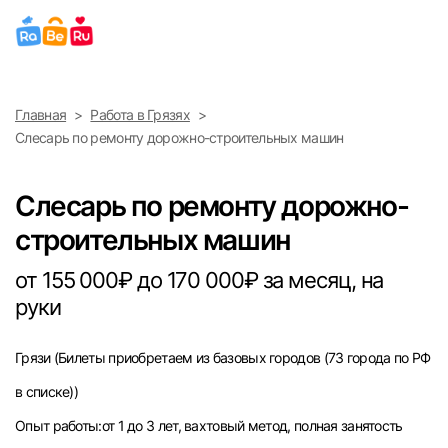
Выберите город
Главная
Работа в Грязях
Найти работу
Найти сотрудника
Слесарь по ремонту дорожно-строительных машин
Москва
Слесарь по ремонту дорожно-
Санкт-Петербург
строительных машин
Ижевск
от 155 000₽ до 170 000₽ за месяц, на
руки
Екатеринбург
Грязи
(Билеты приобретаем из базовых городов (73 города по РФ
Саратов
в списке))
Казань
Опыт работы:от 1 до 3 лет, вахтовый метод, полная занятость