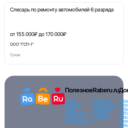
Слесарь по ремонту автомобилей 6 разряда
Вход по коду
Регистрация
Забыли п
от 155 000₽ до 170 000₽
ООО "ГСП-1"
Грязи
Полезное
Raberu.ru
До
Поиск
Новости и
Усло
вакансий
статьи
Наши
услу
Поиск
вакансии
О
испо
сотрудников
компании
сайт
Тарифы и
Контакты
перс
оплата
Помощь
данн
Поль