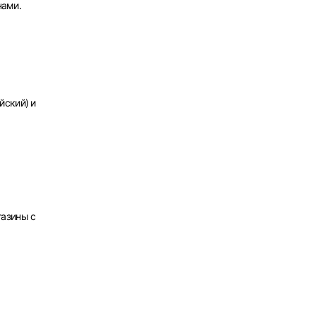
нами.
х
йский) и
газины с