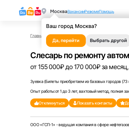
Москва
Вакансии
Резюме
Помощь
Ваш город Москва?
Главная
Работа в Зуевке
Слесарь по ремонту а
Да, перейти
Выбрать другой
Слесарь по ремонту автом
от 155 000₽ до 170 000₽ за месяц,
Зуевка
(Билеты приобретаем из базовых городов (73 
Опыт работы:от 1 до 3 лет, вахтовый метод, полная за
Откликнуться
Показать контакты
До
ООО «ГСП-1» - ведущая компания в сфере нефтегазов