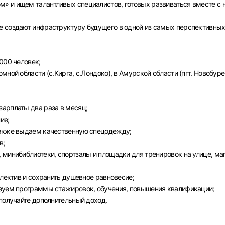
» и ищем талантливых специалистов, готовых развиваться вместе с 
е создают инфраструктуру будущего в одной из самых перспективны
000 человек;
ной области (с.Кирга, с.Лондоко), в Амурской области (пгт. Новобуре
арплаты два раза в месяц;
ие;
также выдаем качественную спецодежду;
в;
Вход в личный кабинет
 минибиблиотеки, спортзалы и площадки для тренировок на улице, ма
Войдите в личный кабинет, чтобы просматривать
вакансии с контактами и оставлять отклики
ллектив и сохранить душевное равновесие;
изуем программы стажировок, обучения, повышения квалификации;
E-mail или Телефон
 получайте дополнительный доход.
рите город