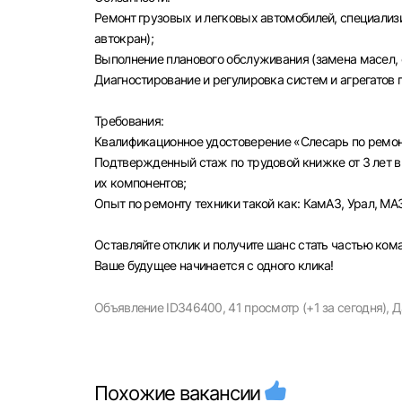
Ремонт грузовых и легковых автомобилей, специализ
автокран);
Выполнение планового обслуживания (замена масел, 
Диагностирование и регулировка систем и агрегатов 
Моск
Требования:
Квалификационное удостоверение «Слесарь по ремон
Каза
Подтвержденный стаж по трудовой книжке от 3 лет в
Улья
их компонентов;
Опыт по ремонту техники такой как: КамАЗ, Урал, МА
Оставляйте отклик и получите шанс стать частью ко
Ваше будущее начинается с одного клика!
Объявление ID346400,
41 просмотр (+1 за сегодня),
Д
Похожие вакансии