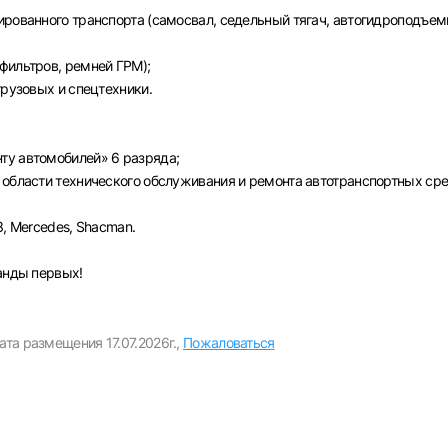
Пароль
ированного транспорта (самосвал, седельный тягач, автогидроподъем
Выб
фильтров, ремней ГРМ);
грузовых и спецтехники.
ва
Санкт-Петербург
Ижевск
Екатеринбург
Сар
Войти
ту автомобилей» 6 разряда;
нь
Челябинск
Пермь
Самара
Оренбург
Волго
 области технического обслуживания и ремонта автотранспортных сре
новск
Курган
Уфа
или любым удобным способом
З, Mercedes, Shacman.
Войти с VK ID
манды первых!
ата размещения 17.07.2026г.,
Пожаловаться
Вход по коду
Регистрация
Забыли пароль?