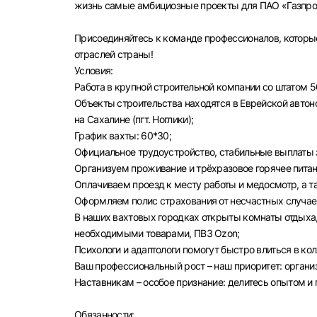
жизнь самые амбициозные проекты для ПАО «Газпром
Присоединяйтесь к команде профессионалов, которы
отраслей страны!
Условия:
Работа в крупной строительной компании со штатом 5
Объекты строительства находятся в Еврейской автоном
на Сахалине (пгт. Ноглики);
График вахты: 60*30;
Официальное трудоустройство, стабильные выплаты з
Организуем проживание и трёхразовое горячее питан
Оплачиваем проезд к месту работы и медосмотр, а 
Оформляем полис страхования от несчастных случае
В наших вахтовых городках открыты комнаты отдыха,
необходимыми товарами, ПВЗ Ozon;
Психологи и адаптологи помогут быстро влиться в ко
Ваш профессиональный рост – наш приоритет: орган
Наставникам – особое признание: делитесь опытом и
Выбе
Обязанности: