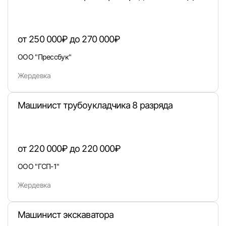
от 250 000₽ до 270 000₽
Войти
ООО "Прессбук"
Жердевка
или любым удобным способом
Войти с VK ID
Машинист трубоукладчика 8 разряда
от 220 000₽ до 220 000₽
Вход по коду
Регистрация
Забыли п
ООО "ГСП-1"
Жердевка
Машинист экскаватора