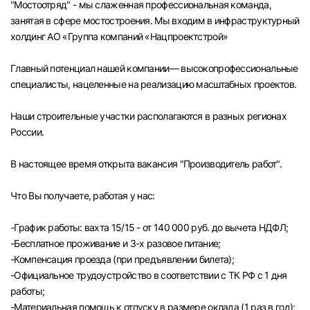
"Мостоотряд" - мы слаженная профессиональная команда,
Челябинск
занятая в сфере мостостроения. Мы входим в инфраструктурный
холдинг АО «Группа компаний «Нацпроектстрой»
Пермь
Главный потенциал нашей компании— высокопрофессиональные
специалисты, нацеленные на реализацию масштабных проектов.
Самара
Наши строительные участки располагаются в разных регионах
Оренбург
России.
В настоящее время открыта вакансия "Производитель работ".
Волгоград
Что Вы получаете, работая у нас:
Ульяновск
-График работы: вахта 15/15 - от 140 000 руб. до вычета НДФЛ;
Курган
-Бесплатное проживание и 3-х разовое питание;
-Компенсация проезда (при предъявлении билета);
Уфа
-Официальное трудоустройство в соответствии с ТК РФ с 1 дня
работы;
-Материальная помощь к отпуску в размере оклада (1 раз в год);