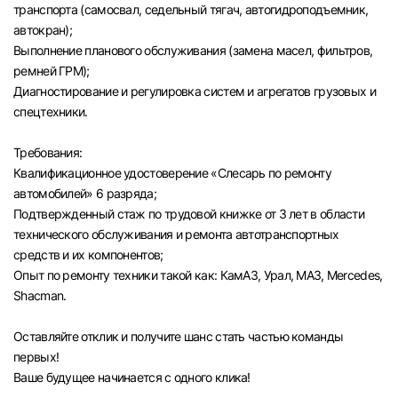
транспорта (самосвал, седельный тягач, автогидроподъемник,
автокран);
Выполнение планового обслуживания (замена масел, фильтров,
ремней ГРМ);
Диагностирование и регулировка систем и агрегатов грузовых и
спецтехники.
Требования:
Квалификационное удостоверение «Слесарь по ремонту
автомобилей» 6 разряда;
Подтвержденный стаж по трудовой книжке от 3 лет в области
технического обслуживания и ремонта автотранспортных
средств и их компонентов;
Опыт по ремонту техники такой как: КамАЗ, Урал, МАЗ, Mercedes,
Shacman.
Оставляйте отклик и получите шанс стать частью команды
первых!
Вход в личный кабинет
Ваше будущее начинается с одного клика!
Войдите в личный кабинет, чтобы просматри