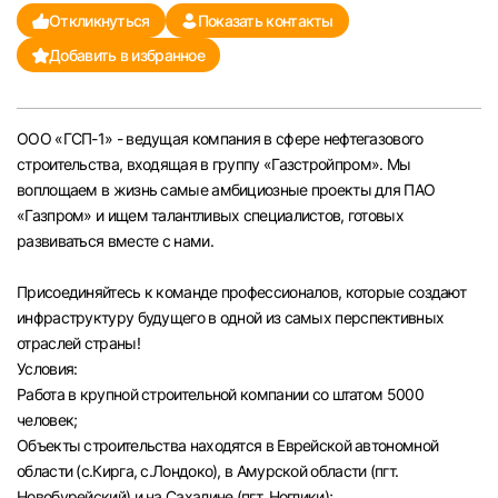
Откликнуться
Показать контакты
Челябинск
Добавить в избранное
Пермь
ООО «ГСП-1» - ведущая компания в сфере нефтегазового
Самара
строительства, входящая в группу «Газстройпром». Мы
воплощаем в жизнь самые амбициозные проекты для ПАО
Оренбург
«Газпром» и ищем талантливых специалистов, готовых
развиваться вместе с нами.
Волгоград
Присоединяйтесь к команде профессионалов, которые создают
инфраструктуру будущего в одной из самых перспективных
Ульяновск
отраслей страны!
Условия:
Курган
Работа в крупной строительной компании со штатом 5000
человек;
Уфа
Объекты строительства находятся в Еврейской автономной
области (с.Кирга, с.Лондоко), в Амурской области (пгт.
Новобурейский) и на Сахалине (пгт. Ноглики);