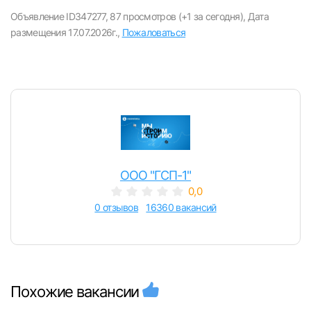
вакансии с контактами и оставлять отклики
Объявление ID347277,
87 просмотров (+1 за сегодня),
Дата
размещения 17.07.2026г.,
Пожаловаться
E-mail или Телефон
Пароль
ООО "ГСП-1"
0,0
Войти
0 отзывов
16360 вакансий
или любым удобным способом
Войти с VK ID
Похожие вакансии