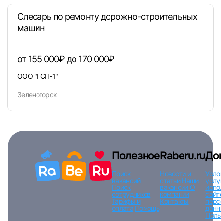
Слесарь по ремонту дорожно-строительных
машин
Вход по коду
Регистрация
Забыли п
от 155 000₽ до 170 000₽
ООО "ГСП-1"
Зеленогорск
Полезное
Raberu.ru
До
Поиск
Новости и
Усло
вакансий
статьи
Наши
услу
Поиск
вакансии
О
испо
сотрудников
компании
сайт
Тарифы и
Контакты
перс
оплата
Помощь
данн
Поль