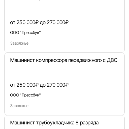
от 250 000₽ до 270 000₽
Войти
ООО "Прессбук"
Заволжье
или любым удобным способом
Войти с VK ID
Машинист компрессора передвижного с ДВС
от 250 000₽ до 270 000₽
Вход по коду
Регистрация
Забыли п
ООО "Прессбук"
Заволжье
Машинист трубоукладчика 8 разряда