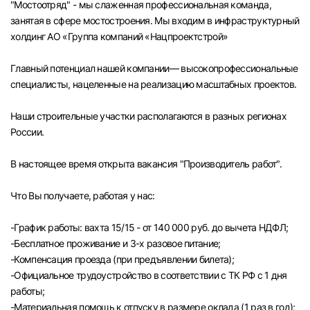
"Мостоотряд" - мы слаженная профессиональная команда,
Челябинск
занятая в сфере мостостроения. Мы входим в инфраструктурный
холдинг АО «Группа компаний «Нацпроектстрой»
Пермь
Главный потенциал нашей компании— высокопрофессиональные
специалисты, нацеленные на реализацию масштабных проектов.
Самара
Наши строительные участки располагаются в разных регионах
Оренбург
России.
В настоящее время открыта вакансия "Производитель работ".
Волгоград
Что Вы получаете, работая у нас:
Ульяновск
-График работы: вахта 15/15 - от 140 000 руб. до вычета НДФЛ;
Курган
-Бесплатное проживание и 3-х разовое питание;
-Компенсация проезда (при предъявлении билета);
Уфа
-Официальное трудоустройство в соответствии с ТК РФ с 1 дня
работы;
-Материальная помощь к отпуску в размере оклада (1 раз в год);