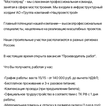
"Мостоотряд" - мы слаженная профессиональная команда,
Челябинск
занятая в сфере мостостроения. Мы входим в инфраструктурный
холдинг АО «Группа компаний «Нацпроектстрой»
Пермь
Главный потенциал нашей компании— высокопрофессиональные
специалисты, нацеленные на реализацию масштабных проектов.
Самара
Наши строительные участки располагаются в разных регионах
Оренбург
России.
В настоящее время открыта вакансия "Производитель работ".
Волгоград
Что Вы получаете, работая у нас:
Ульяновск
-График работы: вахта 15/15 - от 140 000 руб. до вычета НДФЛ;
Курган
-Бесплатное проживание и 3-х разовое питание;
-Компенсация проезда (при предъявлении билета);
Уфа
-Официальное трудоустройство в соответствии с ТК РФ с 1 дня
работы;
-Материальная помощь к отпуску в размере оклада (1 раз в год);