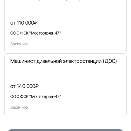
или любым удобным способом
Войти с VK ID
от 110 000₽
ООО ФСК "Мостоотряд-47"
Засечное
Вход по коду
Регистрация
Забыли п
Машинист дизельной электростанции (ДЭС)
от 140 000₽
ООО ФСК "Мостоотряд-47"
Засечное