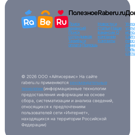
Полезное
Raberu.ru
До
Поиск
Новости и
Усло
вакансий
статьи
Наши
услу
Поиск
вакансии
О
испо
сотрудников
компании
сайт
Тарифы и
Контакты
перс
оплата
Помощь
данн
Поль
согл
© 2026 ООО «Айтисервис» На сайте
raberu.ru применяются
рекомендательные
технологии
(информационные технологии
предоставления информации на основе
сбора, систематизации и анализа сведений,
относящихся к предпочтениям
пользователей сети «Интернет»,
находящихся на территории Российской
Федерации)