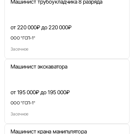
Машинист трубоукладчика 8 разряда
Вход в личный кабинет
от 220 000₽ до 220 000₽
Войдите в личный кабинет, чтобы просматри
ООО "ГСП-1"
вакансии с контактами и оставлять отклики
Засечное
E-mail или Телефон
Машинист экскаватора
Пароль
от 195 000₽ до 195 000₽
ООО "ГСП-1"
Засечное
Войти
Машинист крана манипулятора