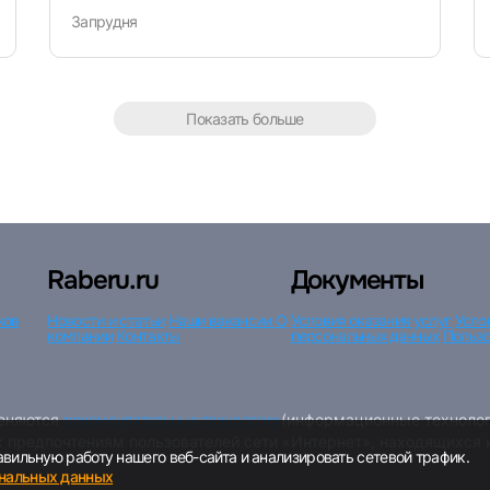
Запрудня
Показать больше
Raberu.ru
Документы
ков
Новости и статьи
Наши вакансии
О
Условия оказания услуг
Усло
компании
Контакты
персональных данных
Пользо
меняются
рекомендательные технологии
(информационные технолог
к предпочтениям пользователей сети «Интернет», находящихся
вильную работу нашего веб-сайта и анализировать сетевой трафик.
ональных данных