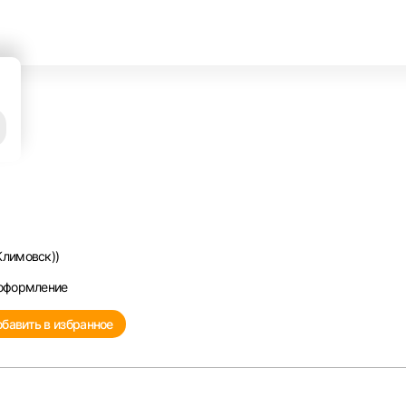
Климовск))
 оформление
бавить в избранное