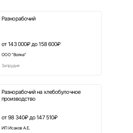
атов
Разнорабочий
град
от 143 000₽ до 158 600₽
ООО "Волна"
Запрудня
Разнорабочий на хлебобулочное
производство
от 98 340₽ до 147 510₽
ИП Исаков А.Е.