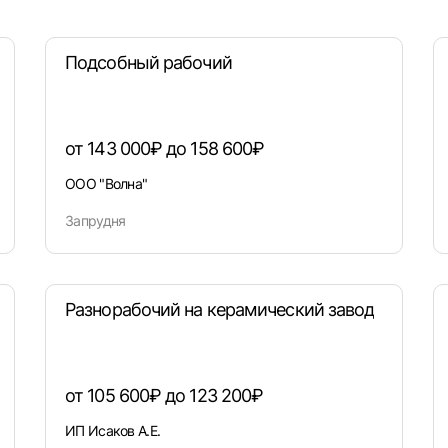
ва
Санкт-Петербург
Ижевск
Екатеринбург
Сар
Подсобный рабочий
Войти
нь
Челябинск
Пермь
Самара
Оренбург
Волго
новск
Курган
Уфа
или любым удобным способом
от 143 000₽ до 158 600₽
Войти с VK ID
ООО "Волна"
Запрудня
Вход по коду
Регистрация
Забыли пароль?
Разнорабочий на керамический завод
от 105 600₽ до 123 200₽
ИП Исаков А.Е.