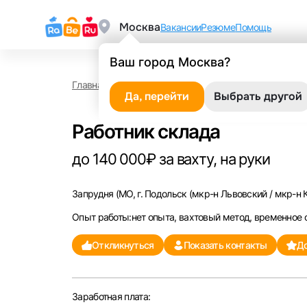
Москва
Вакансии
Резюме
Помощь
Ваш город Москва?
Главная
Работа в Запрудне
Работник склада
Да, перейти
Выбрать другой
Работник склада
до 140 000₽ за вахту, на руки
Запрудня
(МО, г. Подольск (мкр-н Львовский / мкр-н 
Опыт работы:нет опыта, вахтовый метод, временное
Откликнуться
Показать контакты
До
Заработная плата: