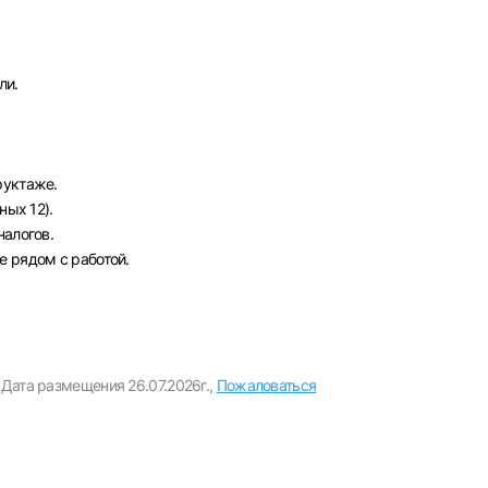
ли.
руктаже.
ных 12).
Вход в личный кабинет
налогов.
Войдите в личный кабинет, чтобы просматривать
 рядом с работой.
вакансии с контактами и оставлять отклики
E-mail или Телефон
Дата размещения 26.07.2026г.,
Пожаловаться
рите город
Пароль
Выб