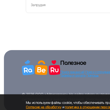
Запрудня
Полезное
Поиск вакансий
Поиск сотрудни
Тарифы и оплата
Помощь
© 2026 ООО «Айтисервис» На сайте raberu.ru при
систематизации и анализа сведений, относящихся 
Мы используем файлы cookie, чтобы обеспечивать пра
Согласие на обработку
и
политика в отношении перс