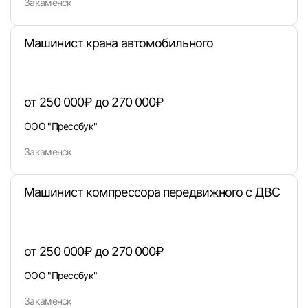
Закаменск
Машинист крана автомобильного
от 250 000₽ до 270 000₽
ООО "Прессбук"
Закаменск
Вход в личный кабинет
Машинист компрессора передвижного с ДВС
Войдите в личный кабинет, чтобы просматри
вакансии с контактами и оставлять отклики
E-mail или Телефон
от 250 000₽ до 270 000₽
ООО "Прессбук"
Закаменск
Пароль