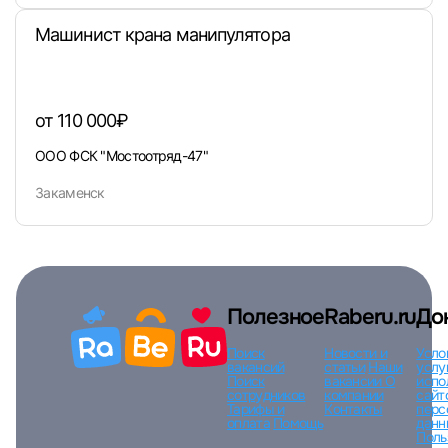
Машинист крана манипулятора
от 110 000₽
ООО ФСК "Мостоотряд-47"
Закаменск
Полезное
Raberu.ru
До
Поиск
Новости и
Усло
вакансий
статьи
Наши
услу
Поиск
вакансии
О
испо
сотрудников
компании
сайт
Тарифы и
Контакты
перс
оплата
Помощь
данн
Поль