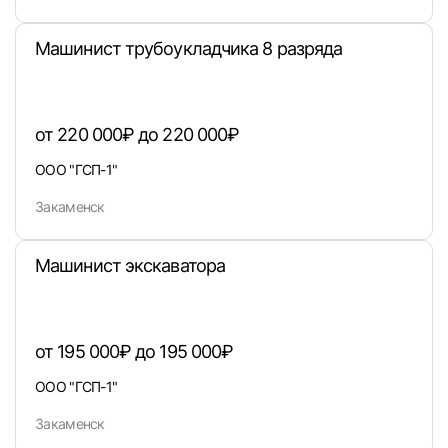
Машинист трубоукладчика 8 разряда
от 220 000₽ до 220 000₽
Войти
ООО "ГСП-1"
или любым удобным способом
Закаменск
Войти с VK ID
Машинист экскаватора
от 195 000₽ до 195 000₽
Вход по коду
Регистрация
Забыли п
ООО "ГСП-1"
Закаменск