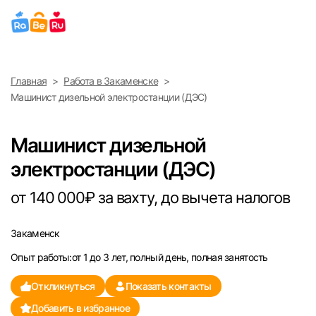
Выберите город
Главная
Работа в Закаменске
Найти работу
Найти сотрудника
Машинист дизельной электростанции (ДЭС)
Москва
Машинист дизельной
Санкт-Петербург
электростанции (ДЭС)
Ижевск
от 140 000₽ за вахту, до вычета налогов
Екатеринбург
Закаменск
Опыт работы:от 1 до 3 лет, полный день, полная занятость
Саратов
Откликнуться
Показать контакты
Казань
Добавить в избранное