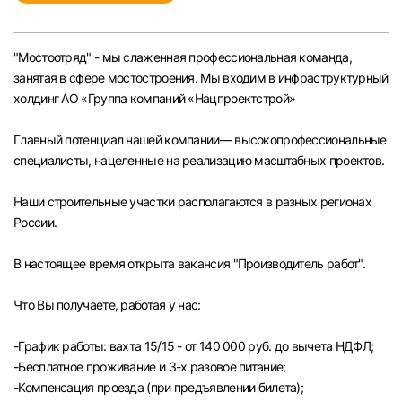
Челябинск
"Мостоотряд" - мы слаженная профессиональная команда,
Пермь
занятая в сфере мостостроения. Мы входим в инфраструктурный
холдинг АО «Группа компаний «Нацпроектстрой»
Самара
Главный потенциал нашей компании— высокопрофессиональные
специалисты, нацеленные на реализацию масштабных проектов.
Оренбург
Наши строительные участки располагаются в разных регионах
Волгоград
России.
Ульяновск
В настоящее время открыта вакансия "Производитель работ".
Что Вы получаете, работая у нас:
Курган
-График работы: вахта 15/15 - от 140 000 руб. до вычета НДФЛ;
Уфа
-Бесплатное проживание и 3-х разовое питание;
-Компенсация проезда (при предъявлении билета);