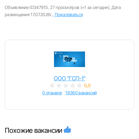
вакансии с контактами и оставлять отклики
Объявление ID347915,
27 просмотров (+1 за сегодня),
Дата
размещения 17.07.2026г.,
Пожаловаться
E-mail или Телефон
Пароль
ООО "ГСП-1"
0,0
Войти
0 отзывов
16360 вакансий
или любым удобным способом
Войти с VK ID
Похожие вакансии