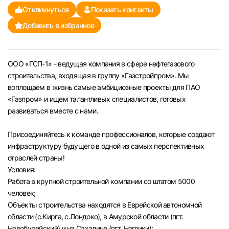
Откликнуться
Показать контакты
Челябинск
Добавить в избранное
Пермь
ООО «ГСП-1» - ведущая компания в сфере нефтегазового
Самара
строительства, входящая в группу «Газстройпром». Мы
воплощаем в жизнь самые амбициозные проекты для ПАО
Оренбург
«Газпром» и ищем талантливых специалистов, готовых
развиваться вместе с нами.
Волгоград
Присоединяйтесь к команде профессионалов, которые создают
инфраструктуру будущего в одной из самых перспективных
Ульяновск
отраслей страны!
Условия:
Курган
Работа в крупной строительной компании со штатом 5000
человек;
Уфа
Объекты строительства находятся в Еврейской автономной
области (с.Кирга, с.Лондоко), в Амурской области (пгт.
Новобурейский) и на Сахалине (пгт. Ноглики);