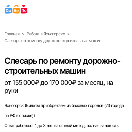
Выберите город
Главная
Работа в Ясногорске
Найти работу
Найти сотрудника
Слесарь по ремонту дорожно-строительных машин
Москва
Слесарь по ремонту дорожно-
Санкт-Петербург
строительных машин
Ижевск
от 155 000₽ до 170 000₽ за месяц, на
руки
Екатеринбург
Ясногорск
(Билеты приобретаем из базовых городов (73 города
Саратов
по РФ в списке))
Казань
Опыт работы:от 1 до 3 лет, вахтовый метод, полная занятость