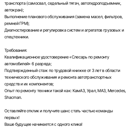
транспорта (самосвал, седельный тягач, автогидроподъемник,
автокран);
Выполнение планового обслуживания (замена масел, фильтров,
ремней ГРМ);
Диагностирование и регулировка систем и агрегатов грузовых и
спецтехники.
Требования:
Квалификационное удостоверение «Слесарь по ремонту
автомобилей» 6 разряда;
Подтвержденный стаж по трудовой книжке от 3 лет в области
технического обслуживания и ремонта автотранспортных
средств и их компонентов;
Опыт по ремонту техники такой как: КамАЗ, Урал, МАЗ, Mercedes,
Shacman.
Оставляйте отклик и получите шанс стать частью команды
первых!
Вход в личный кабинет
Ваше будущее начинается с одного клика!
Войдите в личный кабинет, чтобы просматри