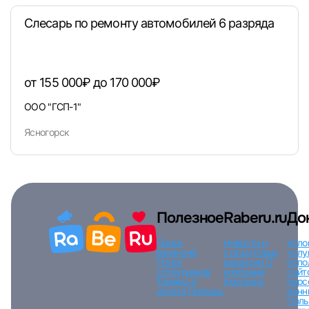
Слесарь по ремонту автомобилей 6 разряда
Вход по коду
Регистрация
Забыли п
от 155 000₽ до 170 000₽
ООО "ГСП-1"
Ясногорск
Полезное
Raberu.ru
До
Поиск
Новости и
Усло
вакансий
статьи
Наши
услу
Поиск
вакансии
О
испо
сотрудников
компании
сайт
Тарифы и
Контакты
перс
оплата
Помощь
данн
Поль