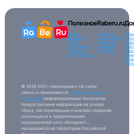
Полезное
Raberu.ru
До
Поиск
Новости и
Усло
вакансий
статьи
Наши
услу
Поиск
вакансии
О
испо
сотрудников
компании
сайт
Тарифы и
Контакты
перс
оплата
Помощь
данн
Поль
согл
© 2026 ООО «Айтисервис» На сайте
raberu.ru применяются
рекомендательные
технологии
(информационные технологии
предоставления информации на основе
сбора, систематизации и анализа сведений,
относящихся к предпочтениям
пользователей сети «Интернет»,
находящихся на территории Российской