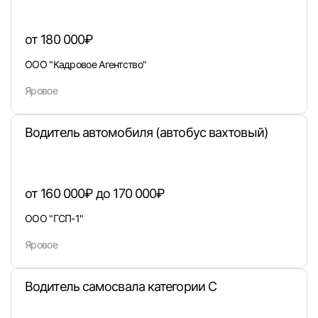
от 180 000₽
ООО "Кадровое Агентство"
Вход в личный кабинет
Яровое
Войдите в личный кабинет, чтобы просматри
вакансии с контактами и оставлять отклики
Водитель автомобиля (автобус вахтовый)
E-mail или Телефон
от 160 000₽ до 170 000₽
Пароль
ООО "ГСП-1"
Яровое
Водитель самосвала категории С
Войти