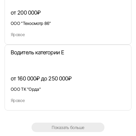
или любым удобным способом
от 200 000₽
ООО "Техосмотр 86"
Войти с VK ID
Яровое
Водитель категории E
Вход по коду
Регистрация
Забыли п
от 160 000₽ до 250 000₽
ООО ТК "Орда"
Яровое
Показать больше