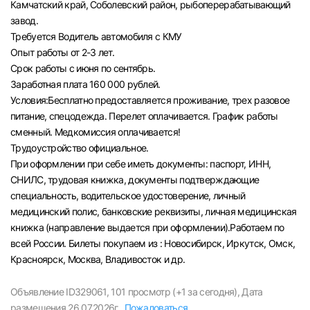
Камчатский край, Соболевский район, рыбоперерабатывающий
Челябинск
завод.
Требуется Водитель автомобиля с КМУ
Опыт работы от 2-3 лет.
Пермь
Срок работы с июня по сентябрь.
Заработная плата 160 000 рублей.
Самара
Условия:Бесплатно предоставляется проживание, трех разовое
питание, спецодежда. Перелет оплачивается. График работы
Оренбург
сменный. Медкомиссия оплачивается!
Трудоустройство официальное.
При оформлении при себе иметь документы: паспорт, ИНН,
Волгоград
СНИЛС, трудовая книжка, документы подтверждающие
специальность, водительское удостоверение, личный
Ульяновск
медицинский полис, банковские реквизиты, личная медицинская
книжка (направление выдается при оформлении).Работаем по
Курган
всей России. Билеты покупаем из : Новосибирск, Иркутск, Омск,
Красноярск, Москва, Владивосток и др.
Уфа
Объявление ID329061,
101 просмотр (+1 за сегодня),
Дата
размещения 26.07.2026г.,
Пожаловаться