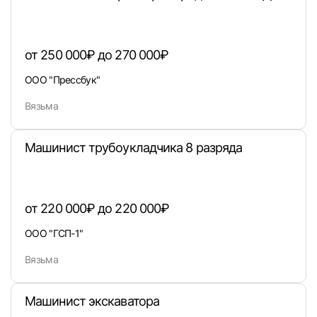
от 250 000₽ до 270 000₽
Войти
ООО "Прессбук"
Вязьма
или любым удобным способом
Войти с VK ID
Машинист трубоукладчика 8 разряда
от 220 000₽ до 220 000₽
Вход по коду
Регистрация
Забыли п
ООО "ГСП-1"
Вязьма
Машинист экскаватора