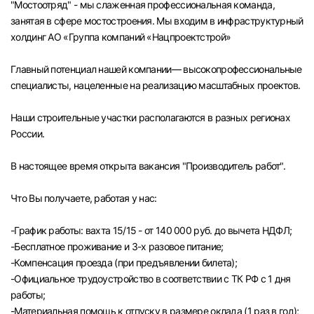
"Мостоотряд" - мы слаженная профессиональная команда,
Челябинск
занятая в сфере мостостроения. Мы входим в инфраструктурный
холдинг АО «Группа компаний «Нацпроектстрой»
Пермь
Главный потенциал нашей компании— высокопрофессиональные
специалисты, нацеленные на реализацию масштабных проектов.
Самара
Наши строительные участки располагаются в разных регионах
Оренбург
России.
В настоящее время открыта вакансия "Производитель работ".
Волгоград
Что Вы получаете, работая у нас:
Ульяновск
-График работы: вахта 15/15 - от 140 000 руб. до вычета НДФЛ;
Курган
-Бесплатное проживание и 3-х разовое питание;
-Компенсация проезда (при предъявлении билета);
Уфа
-Официальное трудоустройство в соответствии с ТК РФ с 1 дня
работы;
-Материальная помощь к отпуску в размере оклада (1 раз в год);