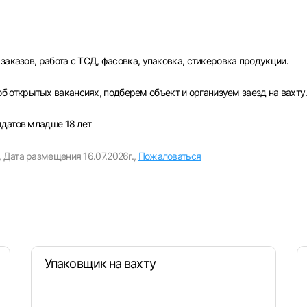
рите город
Пароль
заказов, работа с ТСД, фасовка, упаковка, стикеровка продукции.
Выб
открытых вакансиях, подберем объект и организуем заезд на вахту
идатов младше 18 лет
ва
Санкт-Петербург
Ижевск
Екатеринбург
Сар
Войти
нь
Челябинск
Пермь
Самара
Оренбург
Волго
,
Дата размещения 16.07.2026г.,
Пожаловаться
новск
Курган
Уфа
или любым удобным способом
Войти с VK ID
Упаковщик на вахту
Вход по коду
Регистрация
Забыли пароль?