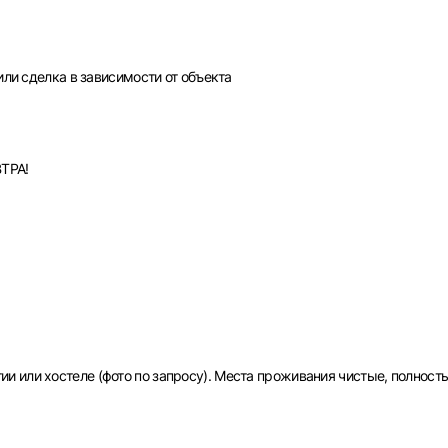
или сделка в зависимости от объекта
ТРА!
Вход в личный кабинет
 или хостеле (фото по запросу). Места проживания чистые, полност
Войдите в личный кабинет, чтобы просматривать
вакансии с контактами и оставлять отклики
E-mail или Телефон