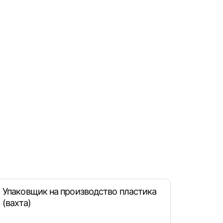
рать
.
атов
град
Упаковщик на производство пластика
(вахта)