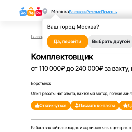
Москва
Вакансии
Резюме
Помощь
Ваш город Москва?
Главная
Работа в Воротынске
Комплектовщик
Да, перейти
Выбрать другой
Комплектовщик
от 110 000₽ до 240 000₽ за вахту, 
Воротынск
Опыт работы:нет опыта, вахтовый метод, полная заня
Откликнуться
Показать контакты
До
Работа вахтой на складах и сортировочных центрах в 