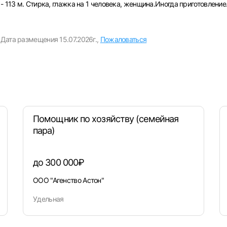
- 113 м. Стирка, глажка на 1 человека, женщина.Иногда приготовление
Вход в личный кабинет
Дата размещения 15.07.2026г.,
Пожаловаться
Войдите в личный кабинет, чтобы просматривать
вакансии с контактами и оставлять отклики
E-mail или Телефон
рите город
Пароль
Помощник по хозяйству (семейная
пара)
Выб
до 300 000₽
ва
Санкт-Петербург
Ижевск
Екатеринбург
Сар
ООО "Агенство Астон"
Войти
нь
Челябинск
Пермь
Самара
Оренбург
Волго
Удельная
новск
Курган
Уфа
или любым удобным способом