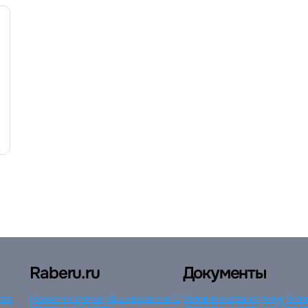
Войти с VK ID
Вход по коду
Регистрация
Забыли пароль?
Raberu.ru
Документы
ков
Новости и статьи
Наши вакансии
О
Условия оказания услуг
Усло