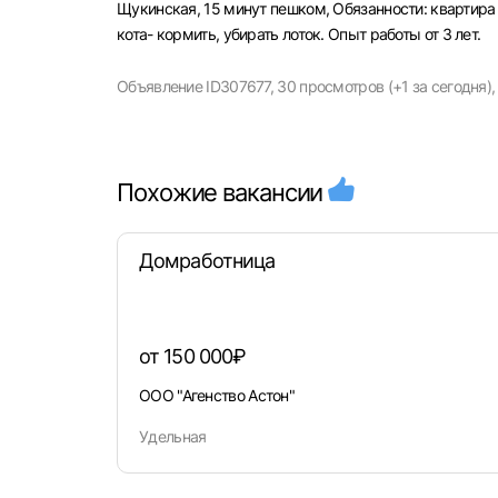
Щукинская, 15 минут пешком, Oбязaннocти: квартира 
кота- кормить, убирать лоток. Опыт работы от 3 лет.
Объявление ID307677,
30 просмотров (+1 за сегодня),
Похожие вакансии
Выбе
Домработница
от 150 000₽
Моск
ООО "Агенство Астон"
Каза
Удельная
Улья