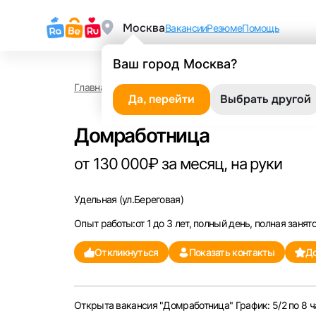
Москва
Вакансии
Резюме
Помощь
Ваш город Москва?
Главная
Работа в Удельной
Домработница
Да, перейти
Выбрать другой
Домработница
от 130 000₽ за месяц, на руки
Удельная
(ул.Береговая)
Опыт работы:от 1 до 3 лет, полный день, полная занят
Откликнуться
Показать контакты
До
Открыта вакансия "Домработница" График: 5/2 по 8 ча