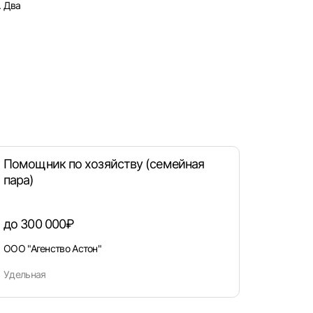
. Два
Помощник по хозяйству (семейная
пара)
рать
до 300 000₽
атов
ООО "Агенство Астон"
град
Удельная