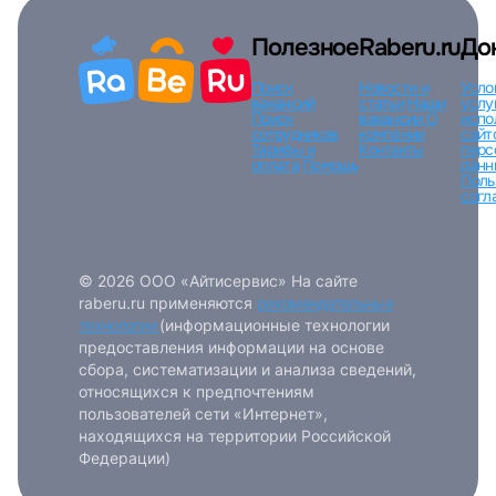
Полезное
Raberu.ru
До
Поиск
Новости и
Усло
вакансий
статьи
Наши
услу
Поиск
вакансии
О
испо
сотрудников
компании
сайт
Тарифы и
Контакты
перс
оплата
Помощь
данн
Поль
согл
© 2026 ООО «Айтисервис» На сайте
raberu.ru применяются
рекомендательные
технологии
(информационные технологии
предоставления информации на основе
сбора, систематизации и анализа сведений,
относящихся к предпочтениям
пользователей сети «Интернет»,
находящихся на территории Российской
Федерации)