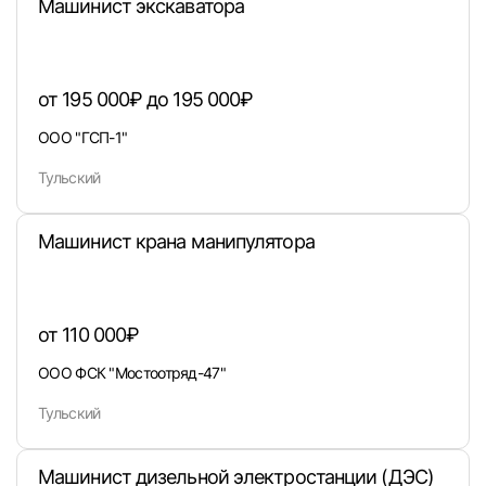
Машинист экскаватора
Вход в личный кабинет
от 195 000₽ до 195 000₽
Войдите в личный кабинет, чтобы просматри
ООО "ГСП-1"
вакансии с контактами и оставлять отклики
Тульский
E-mail или Телефон
Машинист крана манипулятора
Пароль
от 110 000₽
ООО ФСК "Мостоотряд-47"
Тульский
Войти
Машинист дизельной электростанции (ДЭС)