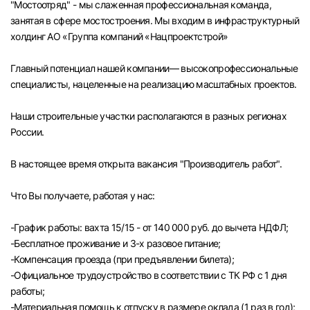
"Мостоотряд" - мы слаженная профессиональная команда,
Челябинск
занятая в сфере мостостроения. Мы входим в инфраструктурный
холдинг АО «Группа компаний «Нацпроектстрой»
Пермь
Главный потенциал нашей компании— высокопрофессиональные
специалисты, нацеленные на реализацию масштабных проектов.
Самара
Наши строительные участки располагаются в разных регионах
Оренбург
России.
В настоящее время открыта вакансия "Производитель работ".
Волгоград
Что Вы получаете, работая у нас:
Ульяновск
-График работы: вахта 15/15 - от 140 000 руб. до вычета НДФЛ;
Курган
-Бесплатное проживание и 3-х разовое питание;
-Компенсация проезда (при предъявлении билета);
Уфа
-Официальное трудоустройство в соответствии с ТК РФ с 1 дня
работы;
-Материальная помощь к отпуску в размере оклада (1 раз в год);