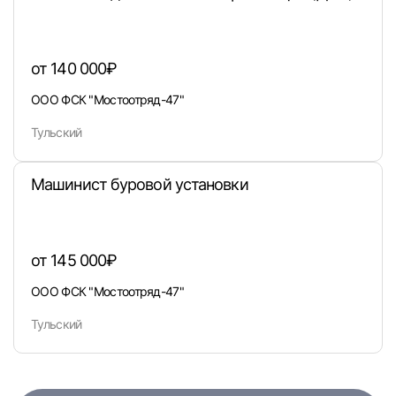
или любым удобным способом
Войти с VK ID
от 140 000₽
ООО ФСК "Мостоотряд-47"
Тульский
Вход по коду
Регистрация
Забыли п
Машинист буровой установки
от 145 000₽
ООО ФСК "Мостоотряд-47"
Тульский