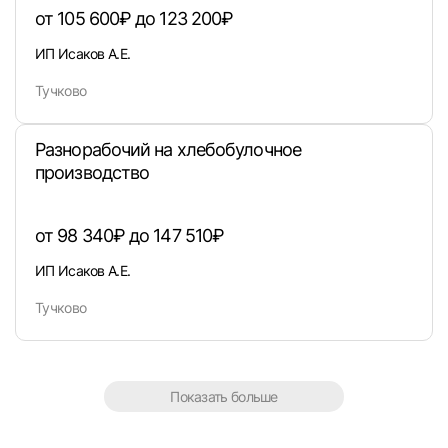
или любым удобным способом
от 105 600₽ до 123 200₽
ИП Исаков А.Е.
Войти с VK ID
Тучково
Разнорабочий на хлебобулочное
производство
Вход по коду
Регистрация
Забыли п
от 98 340₽ до 147 510₽
ИП Исаков А.Е.
Тучково
Показать больше