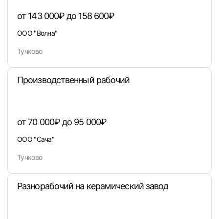
от 143 000₽ до 158 600₽
ООО "Волна"
Вход в личный кабинет
Тучково
Войдите в личный кабинет, чтобы просматри
вакансии с контактами и оставлять отклики
Производственный рабочий
E-mail или Телефон
от 70 000₽ до 95 000₽
Пароль
ООО "Сача"
Тучково
Разнорабочий на керамический завод
Войти