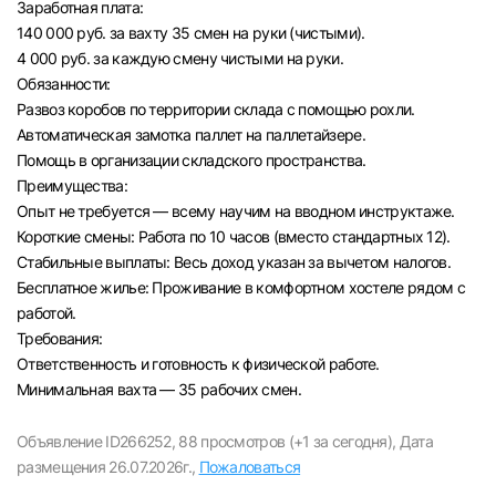
Заработная плата:
Челябинск
140 000 руб. за вахту 35 смен на руки (чистыми).
4 000 руб. за каждую смену чистыми на руки.
Обязанности:
Пермь
Развоз коробов по территории склада с помощью рохли.
Автоматическая замотка паллет на паллетайзере.
Самара
Помощь в организации складского пространства.
Преимущества:
Оренбург
Опыт не требуется — всему научим на вводном инструктаже.
Короткие смены: Работа по 10 часов (вместо стандартных 12).
Стабильные выплаты: Весь доход указан за вычетом налогов.
Волгоград
Бесплатное жилье: Проживание в комфортном хостеле рядом с
работой.
Ульяновск
Требования:
Ответственность и готовность к физической работе.
Курган
Минимальная вахта — 35 рабочих смен.
Уфа
Объявление ID266252,
88 просмотров (+1 за сегодня),
Дата
размещения 26.07.2026г.,
Пожаловаться