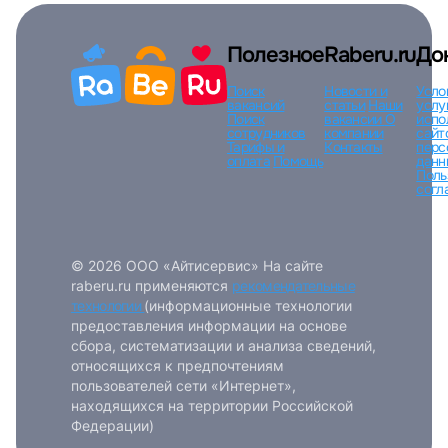
Полезное
Raberu.ru
До
Поиск
Новости и
Усло
вакансий
статьи
Наши
услу
Поиск
вакансии
О
испо
сотрудников
компании
сайт
Тарифы и
Контакты
перс
оплата
Помощь
данн
Поль
согл
© 2026 ООО «Айтисервис» На сайте
raberu.ru применяются
рекомендательные
технологии
(информационные технологии
предоставления информации на основе
сбора, систематизации и анализа сведений,
относящихся к предпочтениям
пользователей сети «Интернет»,
находящихся на территории Российской
Федерации)