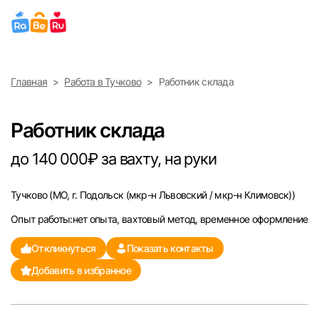
Выберите город
Главная
Работа в Тучково
Работник склада
Найти работу
Найти сотрудника
Москва
Работник склада
Санкт-Петербург
до 140 000₽ за вахту, на руки
Ижевск
Тучково
(МО, г. Подольск (мкр-н Львовский / мкр-н Климовск))
Опыт работы:нет опыта, вахтовый метод, временное оформление
Екатеринбург
Откликнуться
Показать контакты
Саратов
Добавить в избранное
Казань