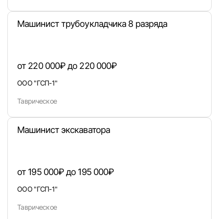
Пароль
Машинист трубоукладчика 8 разряда
от 220 000₽ до 220 000₽
ООО "ГСП-1"
Войти
Таврическое
или любым удобным способом
Машинист экскаватора
Войти с VK ID
от 195 000₽ до 195 000₽
ООО "ГСП-1"
Вход по коду
Регистрация
Забыли п
Таврическое