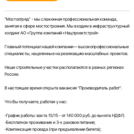
Челябинск
"Мостоотряд" - мы слаженная профессиональная команда,
Пермь
занятая в сфере мостостроения. Мы входим в инфраструктурный
холдинг АО «Группа компаний «Нацпроектстрой»
Самара
Главный потенциал нашей компании— высокопрофессиональные
специалисты, нацеленные на реализацию масштабных проектов.
Оренбург
Наши строительные участки располагаются в разных регионах
Волгоград
России.
Ульяновск
В настоящее время открыта вакансия "Производитель работ".
Что Вы получаете, работая у нас:
Курган
-График работы: вахта 15/15 - от 140 000 руб. до вычета НДФЛ;
Уфа
-Бесплатное проживание и 3-х разовое питание;
-Компенсация проезда (при предъявлении билета);