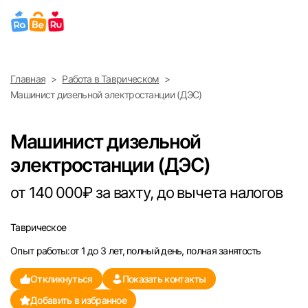
Выберите город
Главная
Работа в Таврическом
Найти работу
Найти сотрудника
Машинист дизельной электростанции (ДЭС)
Москва
Машинист дизельной
Санкт-Петербург
электростанции (ДЭС)
Ижевск
от 140 000₽ за вахту, до вычета налогов
Екатеринбург
Таврическое
Опыт работы:от 1 до 3 лет, полный день, полная занятость
Саратов
Откликнуться
Показать контакты
Казань
Добавить в избранное