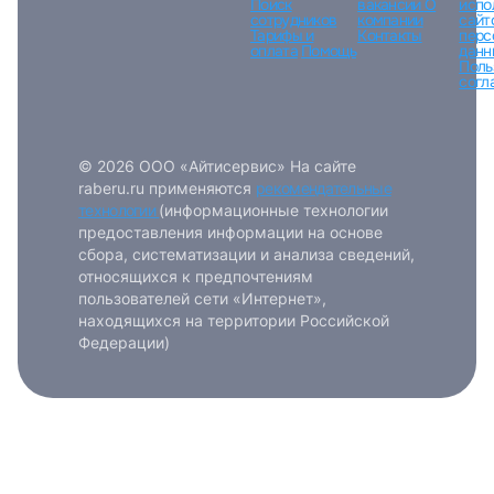
Поиск
вакансии
О
испо
сотрудников
компании
сайт
Тарифы и
Контакты
перс
оплата
Помощь
данн
Поль
согл
© 2026 ООО «Айтисервис» На сайте
raberu.ru применяются
рекомендательные
технологии
(информационные технологии
предоставления информации на основе
сбора, систематизации и анализа сведений,
относящихся к предпочтениям
пользователей сети «Интернет»,
находящихся на территории Российской
Федерации)