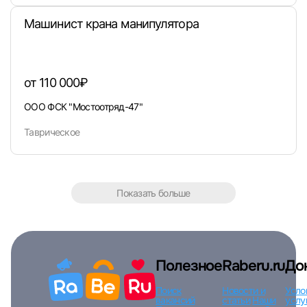
Машинист крана манипулятора
от 110 000₽
ООО ФСК "Мостоотряд-47"
Таврическое
Показать больше
Полезное
Raberu.ru
До
Поиск
Новости и
Усло
вакансий
статьи
Наши
услу