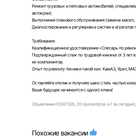
Ремонт грузовых и легковых автомобилей, специализ
автокран);
Выполнение планового обслуживания (замена масел, 
Диагностирование и регулировка систем и агрегатов 
Моск
Требования:
Квалификационное удостоверение «Слесарь по ремон
Каза
Подтвержденный стаж по трудовой книжке от 3 лет в
Улья
их компонентов;
Опыт по ремонту техники такой как: КамАЗ, Урал, МА
Оставляйте отклик и получите шанс стать частью ко
Ваше будущее начинается с одного клика!
Объявление ID347328,
20 просмотров (+1 за сегодня),
Похожие вакансии