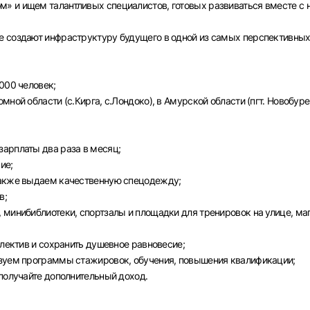
» и ищем талантливых специалистов, готовых развиваться вместе с 
е создают инфраструктуру будущего в одной из самых перспективны
000 человек;
ной области (с.Кирга, с.Лондоко), в Амурской области (пгт. Новобуре
арплаты два раза в месяц;
ие;
также выдаем качественную спецодежду;
в;
Вход в личный кабинет
 минибиблиотеки, спортзалы и площадки для тренировок на улице, ма
Войдите в личный кабинет, чтобы просматривать
вакансии с контактами и оставлять отклики
ллектив и сохранить душевное равновесие;
изуем программы стажировок, обучения, повышения квалификации;
E-mail или Телефон
 получайте дополнительный доход.
рите город