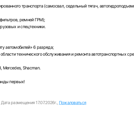
Пароль
ированного транспорта (самосвал, седельный тягач, автогидроподъем
Выб
фильтров, ремней ГРМ);
грузовых и спецтехники.
ва
Санкт-Петербург
Ижевск
Екатеринбург
Сар
Войти
ту автомобилей» 6 разряда;
нь
Челябинск
Пермь
Самара
Оренбург
Волго
 области технического обслуживания и ремонта автотранспортных сре
новск
Курган
Уфа
или любым удобным способом
З, Mercedes, Shacman.
Войти с VK ID
манды первых!
Дата размещения 17.07.2026г.,
Пожаловаться
Вход по коду
Регистрация
Забыли пароль?