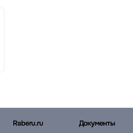
Raberu.ru
Документы