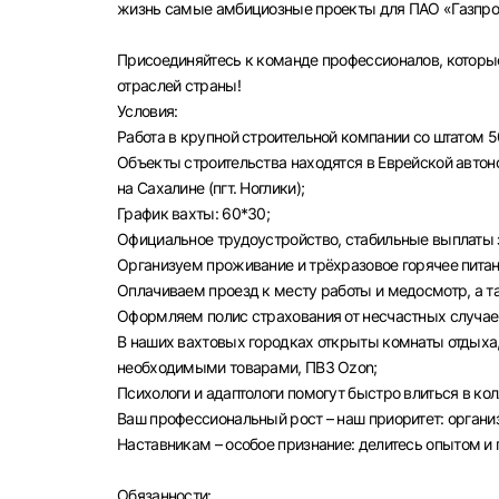
жизнь самые амбициозные проекты для ПАО «Газпром
Присоединяйтесь к команде профессионалов, которы
отраслей страны!
Условия:
Работа в крупной строительной компании со штатом 5
Объекты строительства находятся в Еврейской автоном
на Сахалине (пгт. Ноглики);
График вахты: 60*30;
Официальное трудоустройство, стабильные выплаты з
Организуем проживание и трёхразовое горячее питан
Оплачиваем проезд к месту работы и медосмотр, а 
Оформляем полис страхования от несчастных случае
В наших вахтовых городках открыты комнаты отдыха,
необходимыми товарами, ПВЗ Ozon;
Психологи и адаптологи помогут быстро влиться в ко
Ваш профессиональный рост – наш приоритет: орган
Наставникам – особое признание: делитесь опытом и
Выбе
Обязанности: