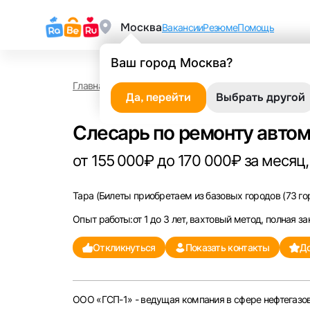
Москва
Вакансии
Резюме
Помощь
Ваш город Москва?
Главная
Работа в Таре
Слесарь по ремонту авт
Да, перейти
Выбрать другой
Слесарь по ремонту автом
от 155 000₽ до 170 000₽ за месяц,
Тара
(Билеты приобретаем из базовых городов (73 гор
Опыт работы:от 1 до 3 лет, вахтовый метод, полная за
Откликнуться
Показать контакты
До
ООО «ГСП-1» - ведущая компания в сфере нефтегазов