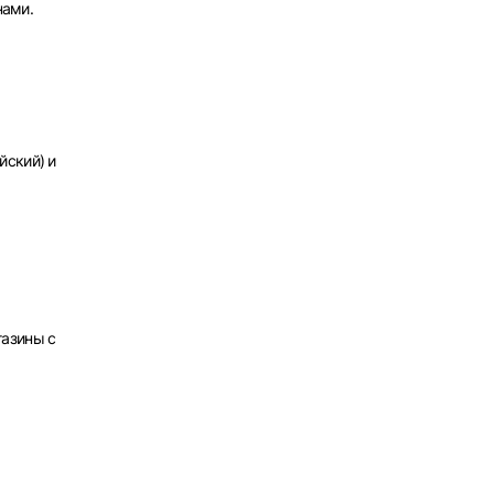
нами.
х
йский) и
газины с