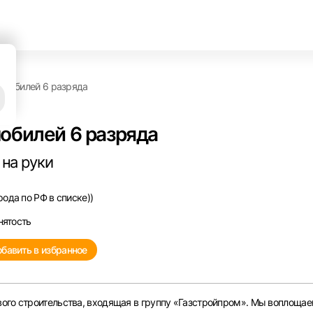
омобилей 6 разряда
обилей 6 разряда
 на руки
ода по РФ в списке))
нятость
бавить в избранное
ого строительства, входящая в группу «Газстройпром». Мы воплощае