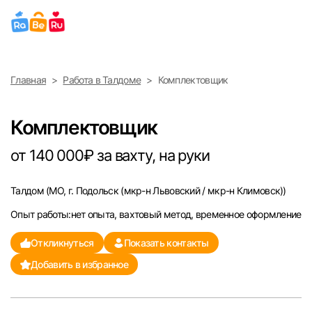
Выберите город
Главная
Работа в Талдоме
Комплектовщик
Найти работу
Найти сотрудника
Москва
Комплектовщик
Санкт-Петербург
от 140 000₽ за вахту, на руки
Ижевск
Талдом
(МО, г. Подольск (мкр-н Львовский / мкр-н Климовск))
Опыт работы:нет опыта, вахтовый метод, временное оформление
Екатеринбург
Откликнуться
Показать контакты
Саратов
Добавить в избранное
Казань