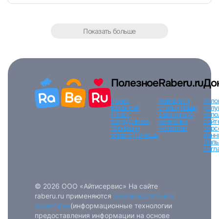
Показать больше
Полезное
Raberu.ru
До
Поиск
Новости и
Усло
вакансий
статьи
Наши
услу
Поиск
вакансии
О
испо
сотрудников
компании
сайт
Тарифы и
Контакты
перс
оплата
Помощь
данн
Поль
согл
© 2026 ООО «Айтисервис» На сайте
raberu.ru применяются
рекомендательные
технологии
(информационные технологии
предоставления информации на основе