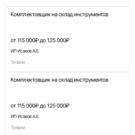
Войти
Комплектовщик на склад инструментов
или любым удобным способом
от 115 000₽ до 125 000₽
Войти с VK ID
ИП Исаков А.Е.
Талдом
Комплектовщик на склад инструментов
Вход по коду
Регистрация
Забыли п
от 115 000₽ до 125 000₽
ИП Исаков А.Е.
Талдом