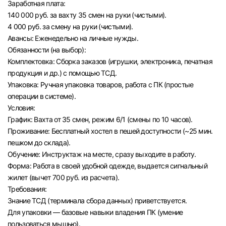
Заработная плата:
Челябинск
140 000 руб. за вахту 35 смен на руки (чистыми).
4 000 руб. за смену на руки (чистыми).
Авансы: Еженедельно на личные нужды.
Пермь
Обязанности (на выбор):
Комплектовка: Сборка заказов (игрушки, электроника, печатная
Самара
продукция и др.) с помощью ТСД.
Упаковка: Ручная упаковка товаров, работа с ПК (простые
Оренбург
операции в системе).
Условия:
График: Вахта от 35 смен, режим 6/1 (смены по 10 часов).
Волгоград
Проживание: Бесплатный хостел в пешей доступности (~25 мин.
пешком до склада).
Ульяновск
Обучение: Инструктаж на месте, сразу выходите в работу.
Форма: Работа в своей удобной одежде, выдается сигнальный
Курган
жилет (вычет 700 руб. из расчета).
Требования:
Уфа
Знание ТСД (терминала сбора данных) приветствуется.
Для упаковки — базовые навыки владения ПК (умение
пользоваться мышью).