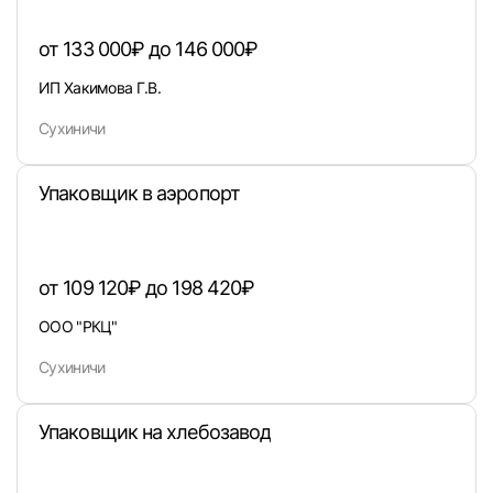
E-mail или Телефон
от 133 000₽ до 146 000₽
ИП Хакимова Г.В.
Пароль
Сухиничи
Упаковщик в аэропорт
Войти
от 109 120₽ до 198 420₽
или любым удобным способом
ООО "РКЦ"
Войти с VK ID
Сухиничи
Упаковщик на хлебозавод