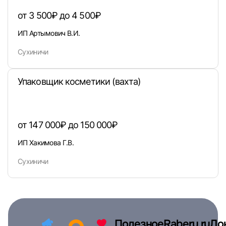
Вход по коду
Регистрация
Забыли п
от 3 500₽ до 4 500₽
ИП Артымович В.И.
Сухиничи
Упаковщик косметики (вахта)
от 147 000₽ до 150 000₽
ИП Хакимова Г.В.
Сухиничи
Полезное
Raberu.ru
До