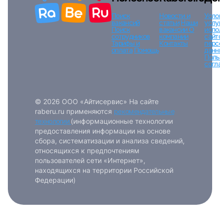
Поиск
Новости и
Усло
вакансий
статьи
Наши
услу
Поиск
вакансии
О
испо
сотрудников
компании
сайт
Тарифы и
Контакты
перс
оплата
Помощь
данн
Поль
согл
© 2026 ООО «Айтисервис» На сайте
raberu.ru применяются
рекомендательные
технологии
(информационные технологии
предоставления информации на основе
сбора, систематизации и анализа сведений,
относящихся к предпочтениям
пользователей сети «Интернет»,
находящихся на территории Российской
Федерации)