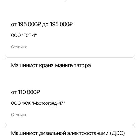
от 195 000₽ до 195 000₽
Войти
ООО "ГСП-1"
Ступино
или любым удобным способом
Войти с VK ID
Машинист крана манипулятора
от 110 000₽
Вход по коду
Регистрация
Забыли п
ООО ФСК "Мостоотряд-47"
Ступино
Машинист дизельной электростанции (ДЭС)