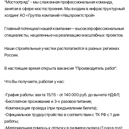
"Мостоотряд" - мы слаженная профессиональная команда,
Челябинск
занятая в сфере мостостроения. Мы входим в инфраструктурный
холдинг АО «Группа компаний «Нацпроектстрой»
Пермь
Главный потенциал нашей компании— высокопрофессиональные
специалисты, нацеленные на реализацию масштабных проектов.
Самара
Наши строительные участки располагаются в разных регионах
Оренбург
России.
В настоящее время открыта вакансия "Производитель работ".
Волгоград
Что Вы получаете, работая у нас:
Ульяновск
-График работы: вахта 15/15 - от 140 000 руб. до вычета НДФЛ;
Курган
-Бесплатное проживание и 3-х разовое питание;
-Компенсация проезда (при предъявлении билета);
Уфа
-Официальное трудоустройство в соответствии с ТК РФ с 1 дня
работы;
-Материальная помощь к отпуску в размере оклада (1 раз в год);