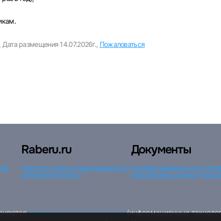
икам.
,
Дата размещения 14.07.2026г.,
Пожаловаться
Вход по коду
Регистрация
Забыли пароль?
Raberu.ru
Документы
ков
Новости и статьи
Наши вакансии
О
Условия оказания услуг
Усло
компании
Контакты
персональных данных
Пользо
меняются
рекомендательные технологии
(информационные технолог