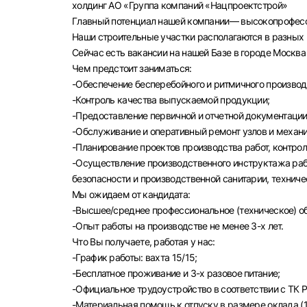
холдинг АО «Группа компаний «Нацпроектстрой»
Главный потенциал нашей компании— высокопрофесс
Наши строительные участки располагаются в разных 
Сейчас есть вакансии на нашей Базе в городе Москва
Чем предстоит заниматься:
-Обеспечение бесперебойного и ритмичного производс
-Контроль качества выпускаемой продукции;
Выбе
-Предоставление первичной и отчетной документации
-Обслуживание и оперативный ремонт узлов и механ
-Планирование проектов производства работ, контро
-Осуществление производственного инструктажа раб
безопасности и производственной санитарии, техниче
Мы ожидаем от кандидата:
Моск
-Высшее/среднее профессиональное (техническое) о
Каза
-Опыт работы на производстве не менее 3-х лет.
Что Вы получаете, работая у нас:
Улья
-График работы: вахта 15/15;
-Бесплатное проживание и 3-х разовое питание;
-Официальное трудоустройство в соответствии с ТК Р
-Материальная помощь к отпуску в размере оклада (1 