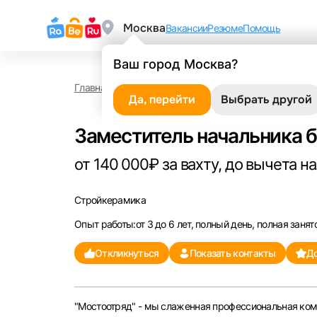
Москва
Вакансии
Резюме
Помощь
Ваш город Москва?
Главная
Работа в Стройкерамике
Заместитель 
Да, перейти
Выбрать другой
Заместитель начальника 
от 140 000₽ за вахту, до вычета н
Стройкерамика
Опыт работы:от 3 до 6 лет, полный день, полная занят
Откликнуться
Показать контакты
До
"Мостоотряд" - мы слаженная профессиональная ком