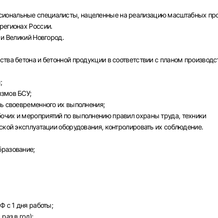
Вход в личный кабинет
иональные специалисты, нацеленные на реализацию масштабных про
Войдите в личный кабинет, чтобы просматривать
регионах России.
вакансии с контактами и оставлять отклики
 и Великий Новгород.
E-mail или Телефон
тва бетона и бетонной продукции в соответствии с планом производс
рите город
;
Пароль
измов БСУ;
ль своевременного их выполнения;
Выб
очих и мероприятий по выполнению правил охраны труда, техники
ской эксплуатации оборудования, контролировать их соблюдение.
ва
Санкт-Петербург
Ижевск
Екатеринбург
Сар
бразование;
Войти
нь
Челябинск
Пермь
Самара
Оренбург
Волго
новск
Курган
Уфа
или любым удобным способом
Ф с 1 дня работы;
Войти с VK ID
раз в год);