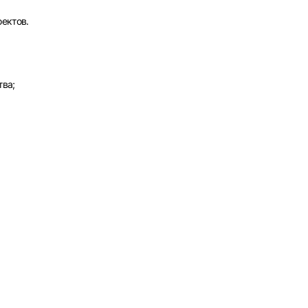
ектов.
тва;
рать
атов
град