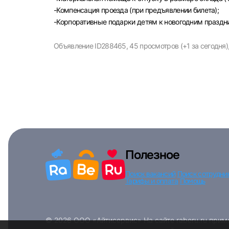
-Компенсация проезда (при предъявлении билета);
-Корпоративные подарки детям к новогодним праздн
Объявление ID288465,
45 просмотров (+1 за сегодня)
Полезное
Поиск вакансий
Поиск сотрудни
Тарифы и оплата
Помощь
© 2026 ООО «Айтисервис» На сайте raberu.ru при