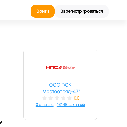
Войти
Зарегистрироваться
Найти работу
Найти сотрудника
ООО ФСК
"Мостоотряд-47"
0,0
0 отзывов
16148 вакансий
й