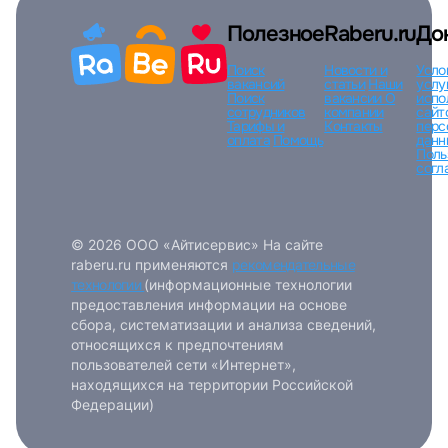
Вход по коду
Регистрация
Забыли п
Полезное
Raberu.ru
До
Поиск
Новости и
Усло
вакансий
статьи
Наши
услу
Поиск
вакансии
О
испо
сотрудников
компании
сайт
Тарифы и
Контакты
перс
оплата
Помощь
данн
Поль
согл
© 2026 ООО «Айтисервис» На сайте
raberu.ru применяются
рекомендательные
технологии
(информационные технологии
предоставления информации на основе
сбора, систематизации и анализа сведений,
относящихся к предпочтениям
пользователей сети «Интернет»,
находящихся на территории Российской
Федерации)