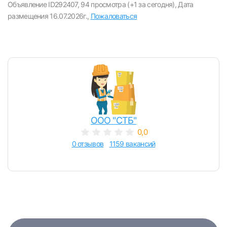
Объявление ID292407,
94 просмотра (+1 за сегодня),
Дата
E-mail или Телефон
размещения 16.07.2026г.,
Пожаловаться
Пароль
ООО "СТБ"
Войти
0,0
0 отзывов
1159 вакансий
или любым удобным способом
Войти с VK ID