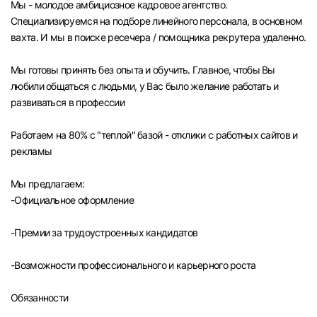
Мы - молодое амбициозное кадровое агентство.
Челябинск
Специализируемся на подборе линейного персонала, в основном
вахта. И мы в поиске ресечера / помощника рекрутера удаленно.
Пермь
Мы готовы принять без опыта и обучить. Главное, чтобы Вы
любили общаться с людьми, у Вас было желание работать и
Самара
развиваться в профессии
Оренбург
Работаем на 80% с "теплой" базой - отклики с работных сайтов и
рекламы
Волгоград
Мы предлагаем:
-Официальное оформление
Ульяновск
-Премии за трудоустроенных кандидатов
Курган
-Возможности профессионального и карьерного роста
Уфа
Обязанности