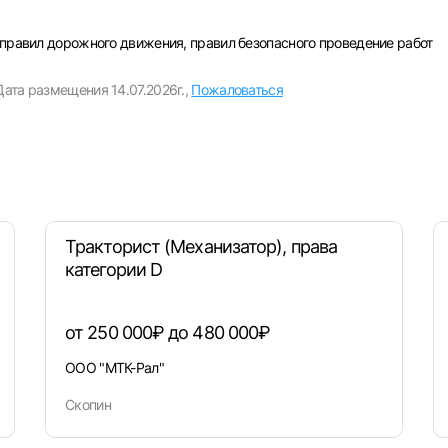
Пароль
 правил дорожного движения, правил безопасного проведение работ
Выб
Дата размещения 14.07.2026г.,
Пожаловаться
ва
Санкт-Петербург
Ижевск
Екатеринбург
Сар
Войти
нь
Челябинск
Пермь
Самара
Оренбург
Волго
новск
Курган
Уфа
или любым удобным способом
Тракторист (Механизатор), права
Войти с VK ID
категории D
от 250 000₽ до 480 000₽
ООО "МТК-Рал"
Вход по коду
Регистрация
Забыли пароль?
Скопин