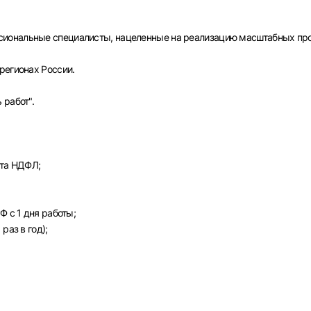
иональные специалисты, нацеленные на реализацию масштабных про
регионах России.
 работ".
ета НДФЛ;
Вход в личный кабинет
Ф с 1 дня работы;
Войдите в личный кабинет, чтобы просматривать
раз в год);
вакансии с контактами и оставлять отклики
E-mail или Телефон
рите город