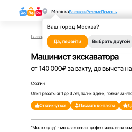
Москва
Вакансии
Резюме
Помощь
Ваш город Москва?
Главная
Работа в Скопине
Машинист экскавато
Да, перейти
Выбрать другой
Машинист экскаватора
от 140 000₽ за вахту, до вычета н
Скопин
Опыт работы:от 1 до 3 лет, полный день, полная занят
Откликнуться
Показать контакты
До
"Мостоотряд" - мы слаженная профессиональная ком