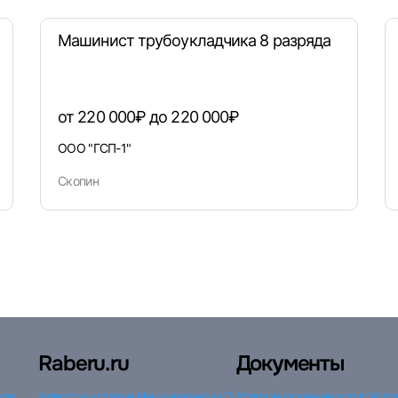
Машинист трубоукладчика 8 разряда
от 220 000₽ до 220 000₽
ООО "ГСП-1"
Скопин
Raberu.ru
Документы
ков
Новости и статьи
Наши вакансии
О
Условия оказания услуг
Усло