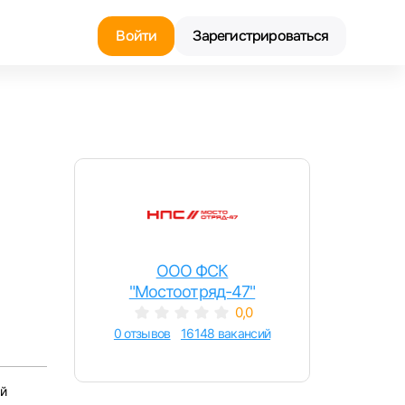
Войти
Зарегистрироваться
Найти работу
Найти сотрудника
ООО ФСК
"Мостоотряд-47"
0,0
0 отзывов
16148 вакансий
й