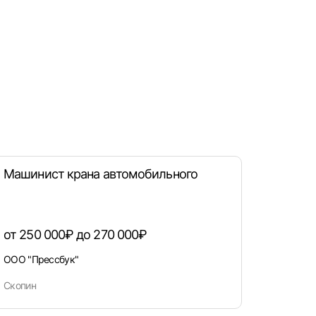
рать
атов
град
Машинист крана автомобильного
от 250 000₽ до 270 000₽
ООО "Прессбук"
Скопин