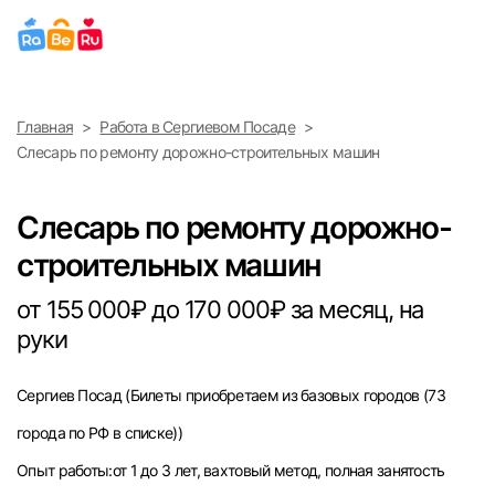
Выберите город
Главная
Работа в Сергиевом Посаде
Найти работу
Найти сотрудника
Слесарь по ремонту дорожно-строительных машин
Москва
Слесарь по ремонту дорожно-
Санкт-Петербург
строительных машин
Ижевск
от 155 000₽ до 170 000₽ за месяц, на
руки
Екатеринбург
Сергиев Посад
(Билеты приобретаем из базовых городов (73
Саратов
города по РФ в списке))
Казань
Опыт работы:от 1 до 3 лет, вахтовый метод, полная занятость