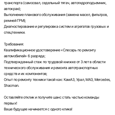
транспорта (самосвал, седельный тягач, автогидроподъемник,
автокран);
Выполнение планового обслуживания (замена масел, фильтров,
ремней ГРМ);
Диагностирование и регулировка систем и агрегатов грузовых и
спецтехники.
Требования:
Квалификационное удостоверение «Слесарь по ремонту
автомобилей» 6 разряда;
Подтвержденный стаж по трудовой книжке от 3 лет в области
технического обслуживания и ремонта автотранспортных
средств и их компонентов;
Опыт по ремонту техники такой как: КамАЗ, Урал, МАЗ, Mercedes,
Shacman.
Оставляйте отклик и получите шанс стать частью команды
первых!
Вход в личный кабинет
Ваше будущее начинается с одного клика!
Войдите в личный кабинет, чтобы просматри