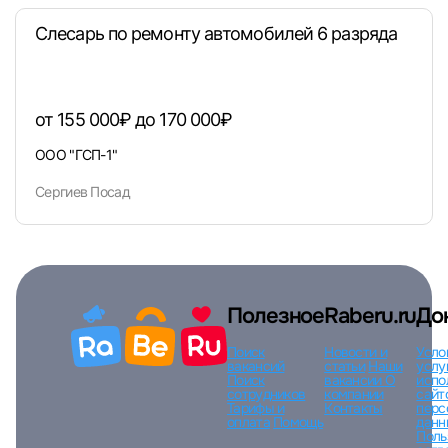
Слесарь по ремонту автомобилей 6 разряда
Вход по коду
Регистрация
Забыли п
от 155 000₽ до 170 000₽
ООО "ГСП-1"
Сергиев Посад
Полезное
Raberu.ru
До
Поиск
Новости и
Усло
вакансий
статьи
Наши
услу
Поиск
вакансии
О
испо
сотрудников
компании
сайт
Тарифы и
Контакты
перс
оплата
Помощь
данн
Поль