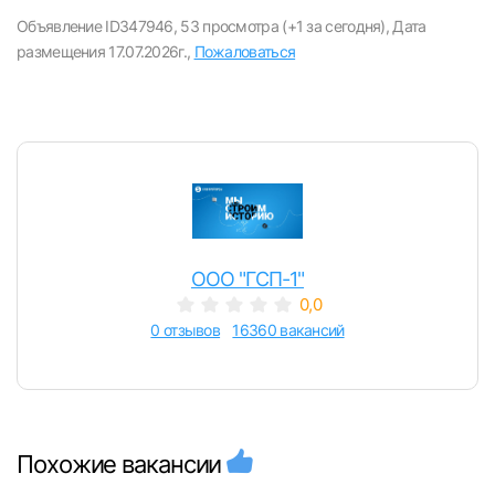
вакансии с контактами и оставлять отклики
Объявление ID347946,
53 просмотра (+1 за сегодня),
Дата
размещения 17.07.2026г.,
Пожаловаться
E-mail или Телефон
Пароль
ООО "ГСП-1"
0,0
Войти
0 отзывов
16360 вакансий
или любым удобным способом
Войти с VK ID
Похожие вакансии