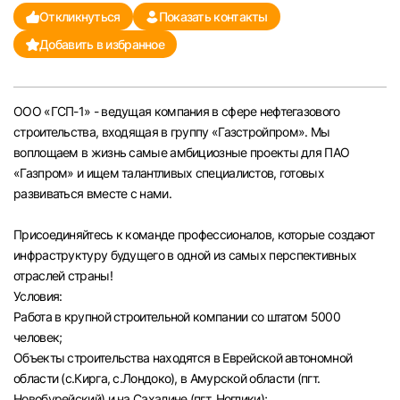
Откликнуться
Показать контакты
Челябинск
Добавить в избранное
Пермь
ООО «ГСП-1» - ведущая компания в сфере нефтегазового
Самара
строительства, входящая в группу «Газстройпром». Мы
воплощаем в жизнь самые амбициозные проекты для ПАО
Оренбург
«Газпром» и ищем талантливых специалистов, готовых
развиваться вместе с нами.
Волгоград
Присоединяйтесь к команде профессионалов, которые создают
инфраструктуру будущего в одной из самых перспективных
Ульяновск
отраслей страны!
Условия:
Курган
Работа в крупной строительной компании со штатом 5000
человек;
Уфа
Объекты строительства находятся в Еврейской автономной
области (с.Кирга, с.Лондоко), в Амурской области (пгт.
Новобурейский) и на Сахалине (пгт. Ноглики);