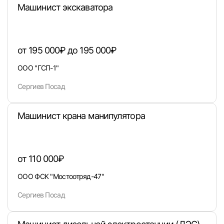
Машинист экскаватора
от 195 000₽ до 195 000₽
Войти
ООО "ГСП-1"
или любым удобным способом
Сергиев Посад
Войти с VK ID
Машинист крана манипулятора
от 110 000₽
Вход по коду
Регистрация
Забыли п
ООО ФСК "Мостоотряд-47"
Сергиев Посад