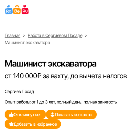
Выберите город
Главная
Работа в Сергиевом Посаде
Найти работу
Найти сотрудника
Машинист экскаватора
Москва
Машинист экскаватора
Санкт-Петербург
от 140 000₽ за вахту, до вычета налогов
Ижевск
Сергиев Посад
Екатеринбург
Опыт работы:от 1 до 3 лет, полный день, полная занятость
Саратов
Откликнуться
Показать контакты
Добавить в избранное
Казань