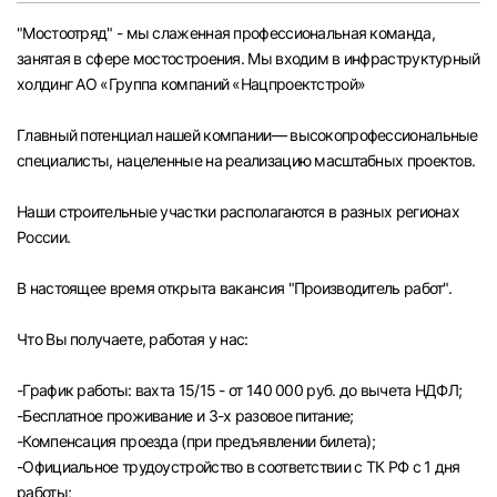
Челябинск
"Мостоотряд" - мы слаженная профессиональная команда,
занятая в сфере мостостроения. Мы входим в инфраструктурный
холдинг АО «Группа компаний «Нацпроектстрой»
Пермь
Главный потенциал нашей компании— высокопрофессиональные
Самара
специалисты, нацеленные на реализацию масштабных проектов.
Оренбург
Наши строительные участки располагаются в разных регионах
России.
Волгоград
В настоящее время открыта вакансия "Производитель работ".
Ульяновск
Что Вы получаете, работая у нас:
Курган
-График работы: вахта 15/15 - от 140 000 руб. до вычета НДФЛ;
-Бесплатное проживание и 3-х разовое питание;
Уфа
-Компенсация проезда (при предъявлении билета);
-Официальное трудоустройство в соответствии с ТК РФ с 1 дня
работы;