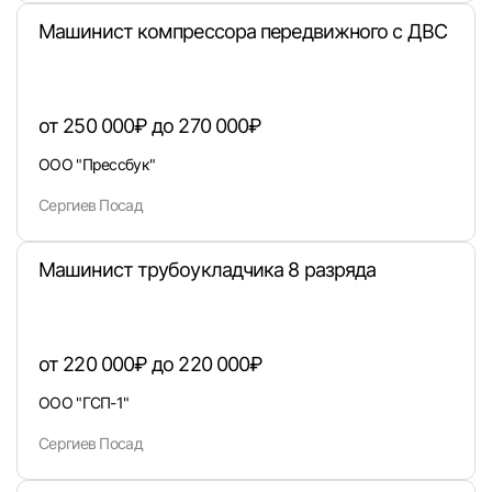
Машинист компрессора передвижного с ДВС
от 250 000₽ до 270 000₽
ООО "Прессбук"
Сергиев Посад
Машинист трубоукладчика 8 разряда
Вход в личный кабинет
Войдите в личный кабинет, чтобы просматри
вакансии с контактами и оставлять отклики
от 220 000₽ до 220 000₽
E-mail или Телефон
ООО "ГСП-1"
Сергиев Посад
Пароль