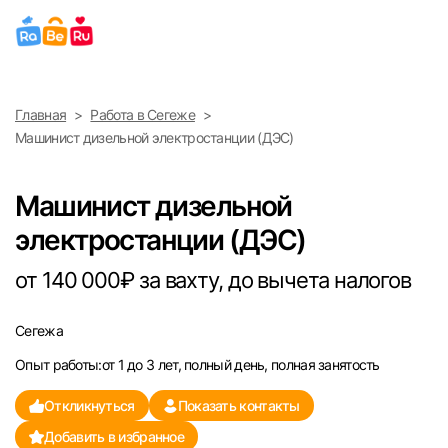
Выберите город
Главная
Работа в Сегеже
Найти работу
Найти сотрудника
Машинист дизельной электростанции (ДЭС)
Москва
Машинист дизельной
Санкт-Петербург
электростанции (ДЭС)
Ижевск
от 140 000₽ за вахту, до вычета налогов
Екатеринбург
Сегежа
Опыт работы:от 1 до 3 лет, полный день, полная занятость
Саратов
Откликнуться
Показать контакты
Казань
Добавить в избранное