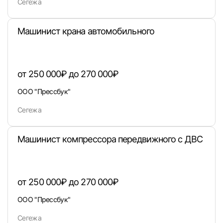
Сегежа
Машинист крана автомобильного
от 250 000₽ до 270 000₽
ООО "Прессбук"
Сегежа
Вход в личный кабинет
Машинист компрессора передвижного с ДВС
Войдите в личный кабинет, чтобы просматри
вакансии с контактами и оставлять отклики
E-mail или Телефон
от 250 000₽ до 270 000₽
ООО "Прессбук"
Сегежа
Пароль