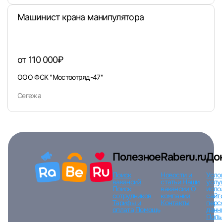
Машинист крана манипулятора
от 110 000₽
ООО ФСК "Мостоотряд-47"
Сегежа
Полезное
Raberu.ru
До
Поиск
Новости и
Усло
вакансий
статьи
Наши
услу
Поиск
вакансии
О
испо
сотрудников
компании
сайт
Тарифы и
Контакты
перс
оплата
Помощь
данн
Поль