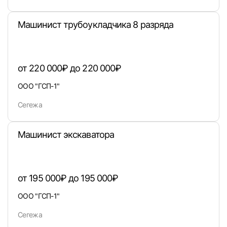
Машинист трубоукладчика 8 разряда
от 220 000₽ до 220 000₽
Войти
ООО "ГСП-1"
или любым удобным способом
Сегежа
Войти с VK ID
Машинист экскаватора
от 195 000₽ до 195 000₽
Вход по коду
Регистрация
Забыли п
ООО "ГСП-1"
Сегежа