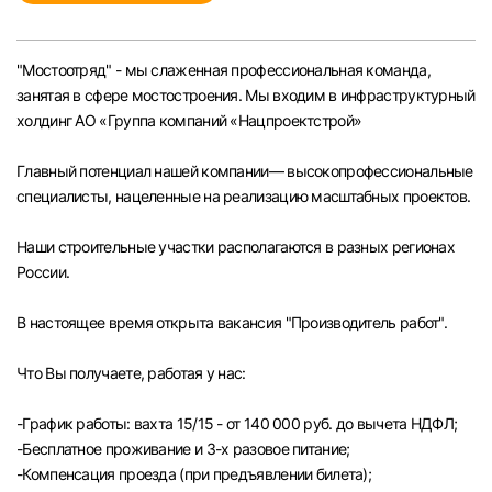
Челябинск
"Мостоотряд" - мы слаженная профессиональная команда,
Пермь
занятая в сфере мостостроения. Мы входим в инфраструктурный
холдинг АО «Группа компаний «Нацпроектстрой»
Самара
Главный потенциал нашей компании— высокопрофессиональные
специалисты, нацеленные на реализацию масштабных проектов.
Оренбург
Наши строительные участки располагаются в разных регионах
Волгоград
России.
Ульяновск
В настоящее время открыта вакансия "Производитель работ".
Что Вы получаете, работая у нас:
Курган
-График работы: вахта 15/15 - от 140 000 руб. до вычета НДФЛ;
Уфа
-Бесплатное проживание и 3-х разовое питание;
-Компенсация проезда (при предъявлении билета);