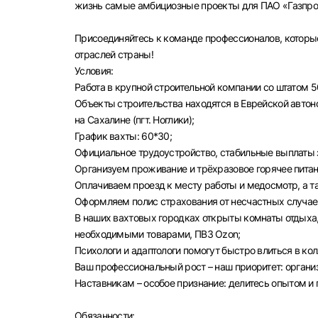
жизнь самые амбициозные проекты для ПАО «Газпром
Присоединяйтесь к команде профессионалов, которы
отраслей страны!
Условия:
Работа в крупной строительной компании со штатом 5
Объекты строительства находятся в Еврейской автоном
на Сахалине (пгт. Ноглики);
График вахты: 60*30;
Официальное трудоустройство, стабильные выплаты з
Организуем проживание и трёхразовое горячее питан
Оплачиваем проезд к месту работы и медосмотр, а 
Оформляем полис страхования от несчастных случае
В наших вахтовых городках открыты комнаты отдыха,
необходимыми товарами, ПВЗ Ozon;
Психологи и адаптологи помогут быстро влиться в ко
Ваш профессиональный рост – наш приоритет: орган
Наставникам – особое признание: делитесь опытом и
Обязанности: