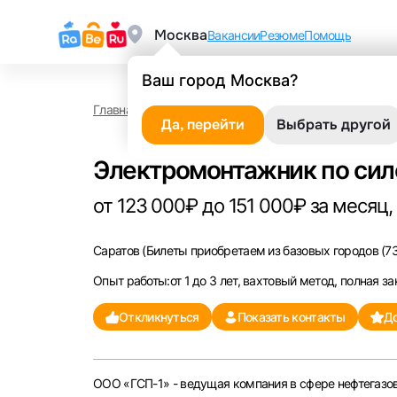
Москва
Вакансии
Резюме
Помощь
Ваш город Москва?
Главная
Работа в Саратове
Электромонтажник 
Да, перейти
Выбрать другой
Электромонтажник по си
от 123 000₽ до 151 000₽ за месяц,
Саратов
(Билеты приобретаем из базовых городов (73
Опыт работы:от 1 до 3 лет, вахтовый метод, полная за
Откликнуться
Показать контакты
До
ООО «ГСП-1» - ведущая компания в сфере нефтегазов