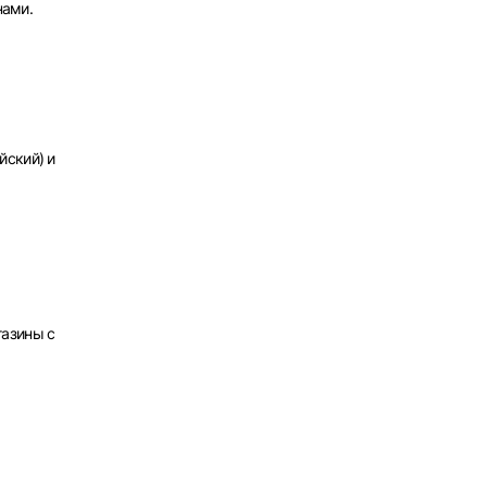
нами.
х
йский) и
газины с