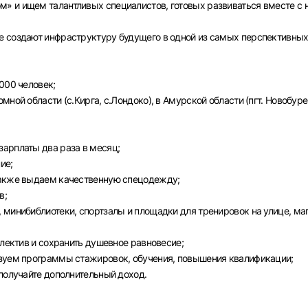
» и ищем талантливых специалистов, готовых развиваться вместе с 
е создают инфраструктуру будущего в одной из самых перспективны
000 человек;
ной области (с.Кирга, с.Лондоко), в Амурской области (пгт. Новобуре
арплаты два раза в месяц;
ие;
также выдаем качественную спецодежду;
в;
Вход в личный кабинет
 минибиблиотеки, спортзалы и площадки для тренировок на улице, ма
Войдите в личный кабинет, чтобы просматривать
вакансии с контактами и оставлять отклики
ллектив и сохранить душевное равновесие;
изуем программы стажировок, обучения, повышения квалификации;
E-mail или Телефон
 получайте дополнительный доход.