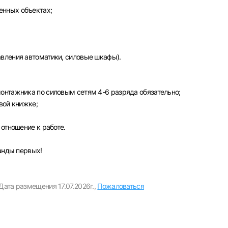
рите город
енных объектах;
Пароль
Выб
вления автоматики, силовые шкафы).
ва
Санкт-Петербург
Ижевск
Екатеринбург
Сар
Войти
нь
Челябинск
Пермь
Самара
Оренбург
Волго
онтажника по силовым сетям 4-6 разряда обязательно;
новск
Курган
Уфа
вой книжке;
или любым удобным способом
отношение к работе.
Войти с VK ID
манды первых!
Дата размещения 17.07.2026г.,
Пожаловаться
Вход по коду
Регистрация
Забыли пароль?