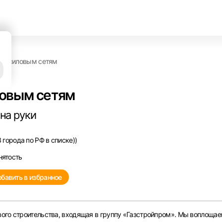
по силовым сетям
ловым сетям
 на руки
 города по РФ в списке))
нятость
бавить в избранное
ого строительства, входящая в группу «Газстройпром». Мы воплощае