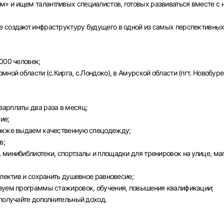
» и ищем талантливых специалистов, готовых развиваться вместе с 
е создают инфраструктуру будущего в одной из самых перспективны
000 человек;
ной области (с.Кирга, с.Лондоко), в Амурской области (пгт. Новобуре
арплаты два раза в месяц;
ие;
также выдаем качественную спецодежду;
в;
 минибиблиотеки, спортзалы и площадки для тренировок на улице, ма
ллектив и сохранить душевное равновесие;
изуем программы стажировок, обучения, повышения квалификации;
 получайте дополнительный доход.
Вход в личный кабинет