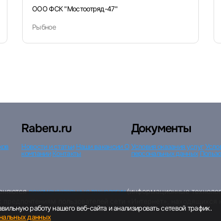
ООО ФСК "Мостоотряд-47"
Рыбное
Raberu.ru
Документы
ков
Новости и статьи
Наши вакансии
О
Условия оказания услуг
Усло
компании
Контакты
персональных данных
Пользо
меняются
рекомендательные технологии
(информационные технолог
к предпочтениям пользователей сети «Интернет», находящихся
вильную работу нашего веб-сайта и анализировать сетевой трафик.
ональных данных