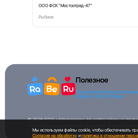
ООО ФСК "Мостоотряд-47"
Рыбное
Полезное
Поиск вакансий
Поиск сотрудни
Тарифы и оплата
Помощь
© 2026 ООО «Айтисервис» На сайте raberu.ru при
систематизации и анализа сведений, относящихся 
Мы используем файлы cookie, чтобы обеспечивать пра
Согласие на обработку
и
политика в отношении перс