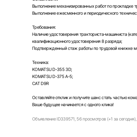
Выполнение механизированных работ по прокладке т
Выполнение ежесменного и периодического техничес
Требования:
Наличие удостоверения тракториста-машиниста (кате
квалификационного удостоверения 8 разряда;
Выбе
Подтвержденный стаж работы по трудовой книжке ма
Техника:
KOMATSU D-355 3D;
KOMATSU D-375 А-5;
CAT D9R
Моск
Каза
Оставляйте отклик и получите шанс стать частью ко
Улья
Ваше будущее начинается с одного клика!
Объявление ID339571,
56 просмотров (+1 за сегодня),