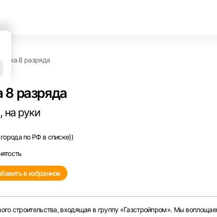
дчика 8 разряда
 8 разряда
 на руки
города по РФ в списке))
нятость
бавить в избранное
ого строительства, входящая в группу «Газстройпром». Мы воплощае