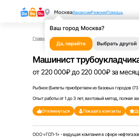
Москва
Вакансии
Резюме
Помощь
Ваш город Москва?
Главная
Работа в Рыбном
Машинист трубоукла
Да, перейти
Выбрать другой
Машинист трубоукладчика
от 220 000₽ до 220 000₽ за месяц,
Рыбное
(Билеты приобретаем из базовых городов (73 
Опыт работы:от 1 до 3 лет, вахтовый метод, полная за
Откликнуться
Показать контакты
До
ООО «ГСП-1» - ведущая компания в сфере нефтегазов