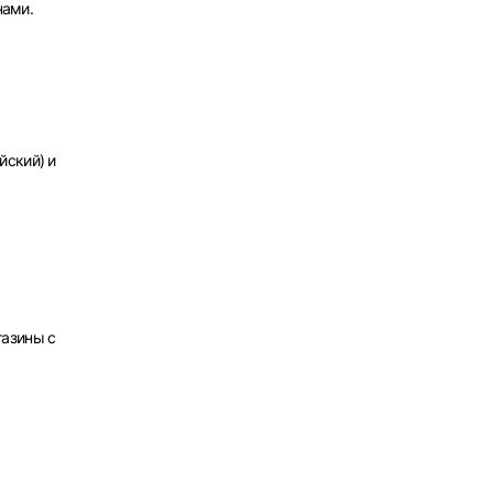
нами.
х
йский) и
газины с