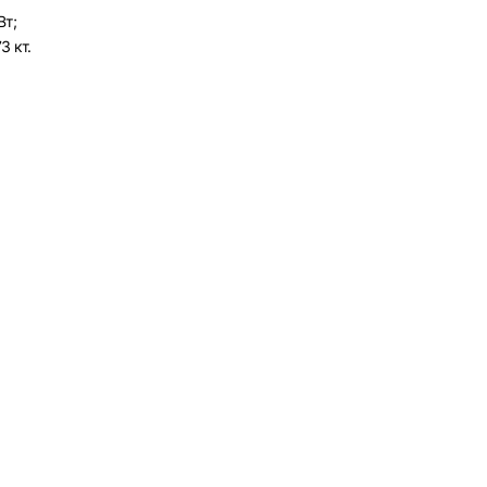
Вт;
3 кт.
рать
атов
град