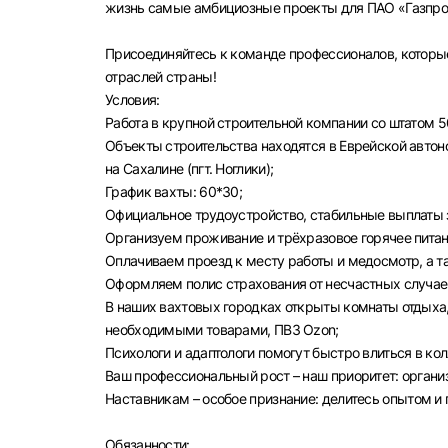
жизнь самые амбициозные проекты для ПАО «Газпром
Присоединяйтесь к команде профессионалов, которы
отраслей страны!
Условия:
Работа в крупной строительной компании со штатом 5
Объекты строительства находятся в Еврейской автоном
на Сахалине (пгт. Ноглики);
График вахты: 60*30;
Официальное трудоустройство, стабильные выплаты з
Организуем проживание и трёхразовое горячее питан
Оплачиваем проезд к месту работы и медосмотр, а 
Оформляем полис страхования от несчастных случае
В наших вахтовых городках открыты комнаты отдыха,
необходимыми товарами, ПВЗ Ozon;
Психологи и адаптологи помогут быстро влиться в ко
Ваш профессиональный рост – наш приоритет: орган
Наставникам – особое признание: делитесь опытом и
Обязанности: