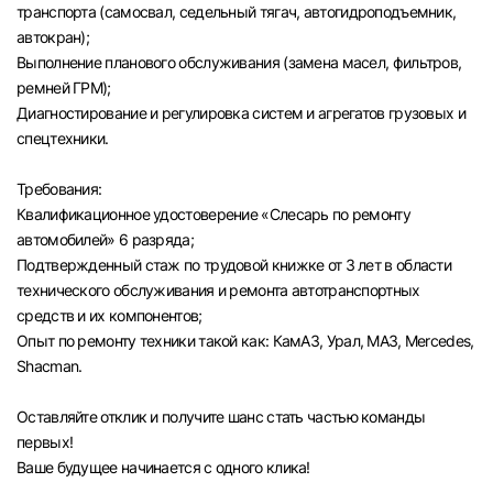
транспорта (самосвал, седельный тягач, автогидроподъемник,
автокран);
Выполнение планового обслуживания (замена масел, фильтров,
ремней ГРМ);
Диагностирование и регулировка систем и агрегатов грузовых и
спецтехники.
Требования:
Квалификационное удостоверение «Слесарь по ремонту
автомобилей» 6 разряда;
Подтвержденный стаж по трудовой книжке от 3 лет в области
технического обслуживания и ремонта автотранспортных
средств и их компонентов;
Опыт по ремонту техники такой как: КамАЗ, Урал, МАЗ, Mercedes,
Shacman.
Оставляйте отклик и получите шанс стать частью команды
первых!
Вход в личный кабинет
Ваше будущее начинается с одного клика!
Войдите в личный кабинет, чтобы просматри