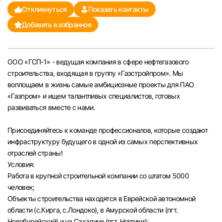
Откликнуться
Показать контакты
Челябинск
Добавить в избранное
Пермь
ООО «ГСП-1» - ведущая компания в сфере нефтегазового
Самара
строительства, входящая в группу «Газстройпром». Мы
воплощаем в жизнь самые амбициозные проекты для ПАО
Оренбург
«Газпром» и ищем талантливых специалистов, готовых
развиваться вместе с нами.
Волгоград
Присоединяйтесь к команде профессионалов, которые создают
инфраструктуру будущего в одной из самых перспективных
Ульяновск
отраслей страны!
Условия:
Курган
Работа в крупной строительной компании со штатом 5000
человек;
Уфа
Объекты строительства находятся в Еврейской автономной
области (с.Кирга, с.Лондоко), в Амурской области (пгт.
Новобурейский) и на Сахалине (пгт. Ноглики);