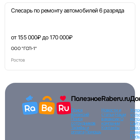
Слесарь по ремонту автомобилей 6 разряда
Вход по коду
Регистрация
Забыли п
от 155 000₽ до 170 000₽
ООО "ГСП-1"
Ростов
Полезное
Raberu.ru
До
Поиск
Новости и
Усло
вакансий
статьи
Наши
услу
Поиск
вакансии
О
испо
сотрудников
компании
сайт
Тарифы и
Контакты
перс
оплата
Помощь
данн
Поль