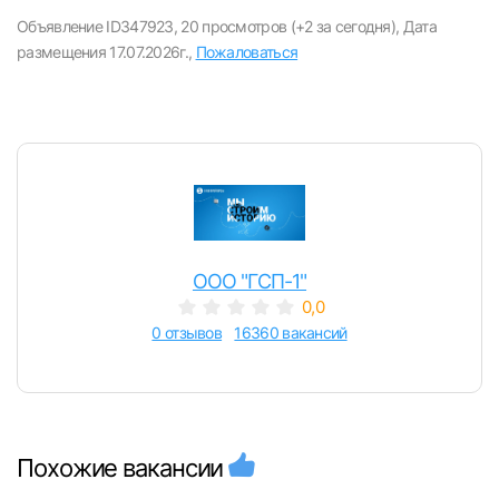
вакансии с контактами и оставлять отклики
Объявление ID347923,
20 просмотров (+2 за сегодня),
Дата
размещения 17.07.2026г.,
Пожаловаться
E-mail или Телефон
Пароль
ООО "ГСП-1"
0,0
Войти
0 отзывов
16360 вакансий
или любым удобным способом
Войти с VK ID
Похожие вакансии