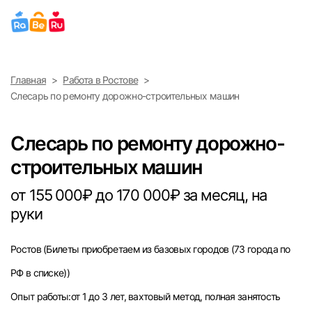
Выберите город
Главная
Работа в Ростове
Найти работу
Найти сотрудника
Слесарь по ремонту дорожно-строительных машин
Москва
Слесарь по ремонту дорожно-
Санкт-Петербург
строительных машин
Ижевск
от 155 000₽ до 170 000₽ за месяц, на
руки
Екатеринбург
Ростов
(Билеты приобретаем из базовых городов (73 города по
Саратов
РФ в списке))
Казань
Опыт работы:от 1 до 3 лет, вахтовый метод, полная занятость