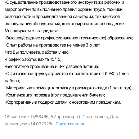
-Осуществление производственного инструктажа рабочих и
мероприятий по выполнению правил охраны труда, техники
безопасности и производственной санитарии, технической
эксплуатации оборудования, контролировать их соблюдение.
Мы ожидаем от кандидата:
-Высшее/среднее профессиональное (техническое) образование;
-Опыт работы на производстве не менее 3-х лет.
Что Вы получаете, работая у нас:
-График работы: вахта 15/15;
-Бесплатное проживание и 3-х разовое питание;
-Официальное трудоустройство в соответствии с ТК РФ с 1 дня
работы;
-Материальная помощь к отпуску в размере оклада (1 раз в год);
-Компенсация проезда (при предъявлении билета);
Вход в личный кабинет
-Корпоративные подарки детям к новогодним праздникам.
Войдите в личный кабинет, чтобы просматри
вакансии с контактами и оставлять отклики
Объявление ID288466,
52 просмотра (+1 за сегодня),
Дата
размещения 14.07.2026г.,
Пожаловаться
E-mail или Телефон