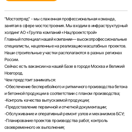
Челябинск
"Мостоотряд" - мы слаженная профессиональная команда,
Пермь
занятая в сфере мостостроения. Мы входим в инфраструктурный
холдинг АО «Группа компаний «Нацпроектстрой»
Самара
Главный потенциал нашей компании— высокопрофессиональные
специалисты, нацеленные на реализацию масштабных проектов.
Наши строительные участки располагаются в разных регионах
Оренбург
России.
Сейчас есть вакансии на нашей Базе в городе Москва и Великий
Волгоград
Новгород.
Чем предстоит заниматься:
Ульяновск
-Обеспечение бесперебойного и ритмичного производства бетона
и бетонной продукции в соответствии с планом производства;
-Контроль качества выпускаемой продукции;
Курган
-Предоставление первичной и отчетной документации;
-Обслуживание и оперативный ремонт узлов и механизмов БСУ;
Уфа
-Планирование проектов производства работ, контроль
своевременного их выполнения;