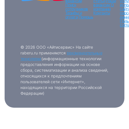
вакансий
статьи
Наши
услу
Поиск
вакансии
О
испо
сотрудников
компании
сайт
Тарифы и
Контакты
перс
оплата
Помощь
данн
Поль
согл
© 2026 ООО «Айтисервис» На сайте
raberu.ru применяются
рекомендательные
технологии
(информационные технологии
предоставления информации на основе
сбора, систематизации и анализа сведений,
относящихся к предпочтениям
пользователей сети «Интернет»,
находящихся на территории Российской
Федерации)