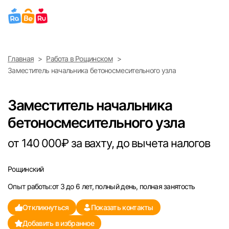
Выберите город
Главная
Работа в Рощинском
Найти работу
Найти сотрудника
Заместитель начальника бетоносмесительного узла
Москва
Заместитель начальника
Санкт-Петербург
бетоносмесительного узла
Ижевск
от 140 000₽ за вахту, до вычета налогов
Екатеринбург
Рощинский
Опыт работы:от 3 до 6 лет, полный день, полная занятость
Саратов
Откликнуться
Показать контакты
Казань
Добавить в избранное