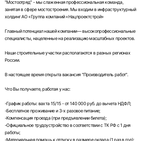
"Мостоотряд" - мы слаженная профессиональная команда,
Челябинск
занятая в сфере мостостроения. Мы входим в инфраструктурный
холдинг АО «Группа компаний «Нацпроектстрой»
Пермь
Главный потенциал нашей компании— высокопрофессиональные
специалисты, нацеленные на реализацию масштабных проектов.
Самара
Наши строительные участки располагаются в разных регионах
Оренбург
России.
В настоящее время открыта вакансия "Производитель работ".
Волгоград
Что Вы получаете, работая у нас:
Ульяновск
-График работы: вахта 15/15 - от 140 000 руб. до вычета НДФЛ;
Курган
-Бесплатное проживание и 3-х разовое питание;
-Компенсация проезда (при предъявлении билета);
Уфа
-Официальное трудоустройство в соответствии с ТК РФ с 1 дня
работы;
-Материальная помощь к отпуску в размере оклада (1 раз в год);