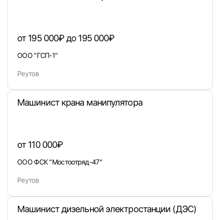
от 195 000₽ до 195 000₽
Войти
ООО "ГСП-1"
Реутов
или любым удобным способом
Войти с VK ID
Машинист крана манипулятора
от 110 000₽
Вход по коду
Регистрация
Забыли п
ООО ФСК "Мостоотряд-47"
Реутов
Машинист дизельной электростанции (ДЭС)