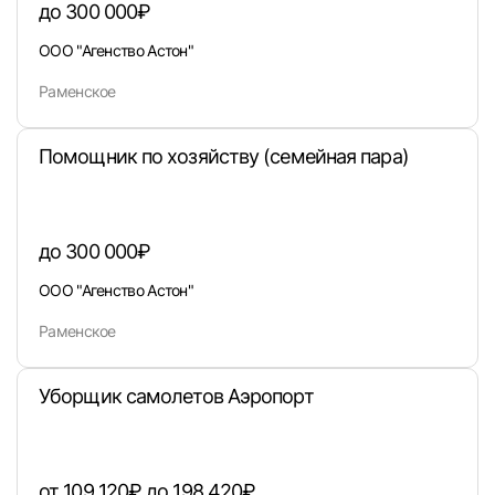
до 300 000₽
Вход в личный кабинет
ООО "Агенство Астон"
Войдите в личный кабинет, чтобы просматри
вакансии с контактами и оставлять отклики
Раменское
E-mail или Телефон
Помощник по хозяйству (семейная пара)
Пароль
до 300 000₽
ООО "Агенство Астон"
Раменское
Войти
Уборщик самолетов Аэропорт
или любым удобным способом
от 109 120₽ до 198 420₽