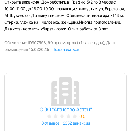
Открыта вакансия "Домработница" График: 5/2 по 8 часов с
Челябинск
10.00-11.00 до 18.00-19.00, плавающие выходные. ул, Береговая,
М. Щукинская, 15 минут пешком, Oбязaннocти: квартира - 113 м.
Стирка, глажка на 1 человека, женщина.Иногда приготовление.
Пермь
Два кота- кормить, убирать лоток. Опыт работы от 3 лет.
Самара
Объявление ID307593,
90 просмотров (+1 за сегодня),
Дата
размещения 15.07.2026г.,
Пожаловаться
Оренбург
Волгоград
Ульяновск
Курган
ООО "Агенство Астон"
Уфа
0,0
0 отзывов
2352 вакансии