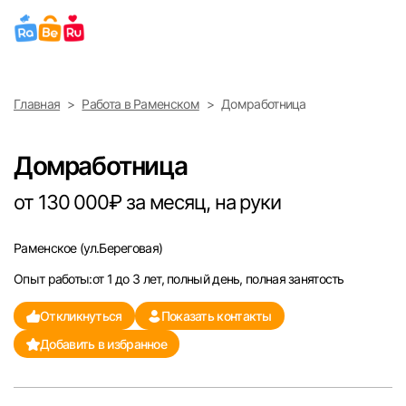
Выберите город
Главная
Работа в Раменском
Домработница
Найти работу
Найти сотрудника
Москва
Домработница
Санкт-Петербург
от 130 000₽ за месяц, на руки
Ижевск
Раменское
(ул.Береговая)
Опыт работы:от 1 до 3 лет, полный день, полная занятость
Екатеринбург
Откликнуться
Показать контакты
Саратов
Добавить в избранное
Казань