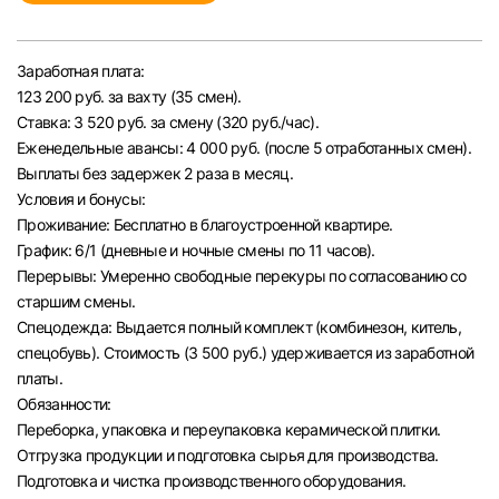
Челябинск
Заработная плата:
Пермь
123 200 руб. за вахту (35 смен).
Ставка: 3 520 руб. за смену (320 руб./час).
Самара
Еженедельные авансы: 4 000 руб. (после 5 отработанных смен).
Выплаты без задержек 2 раза в месяц.
Условия и бонусы:
Оренбург
Проживание: Бесплатно в благоустроенной квартире.
График: 6/1 (дневные и ночные смены по 11 часов).
Волгоград
Перерывы: Умеренно свободные перекуры по согласованию со
старшим смены.
Ульяновск
Спецодежда: Выдается полный комплект (комбинезон, китель,
спецобувь). Стоимость (3 500 руб.) удерживается из заработной
платы.
Курган
Обязанности:
Переборка, упаковка и переупаковка керамической плитки.
Уфа
Отгрузка продукции и подготовка сырья для производства.
Подготовка и чистка производственного оборудования.