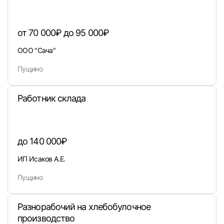
Пароль
от 70 000₽ до 95 000₽
ООО "Сача"
Пущино
Войти
или любым удобным способом
Работник склада
Войти с VK ID
до 140 000₽
ИП Исаков А.Е.
Пущино
Вход по коду
Регистрация
Забыли п
Разнорабочий на хлебобулочное
производство