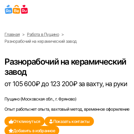
Выберите город
Главная
Работа в Пущино
Найти работу
Найти сотрудника
Разнорабочий на керамический завод
Москва
Разнорабочий на керамический
Санкт-Петербург
завод
Ижевск
от 105 600₽ до 123 200₽ за вахту, на руки
Екатеринбург
Пущино
(Московская обл., г. Фряново)
Опыт работы:нет опыта, вахтовый метод, временное оформление
Саратов
Откликнуться
Показать контакты
Казань
Добавить в избранное