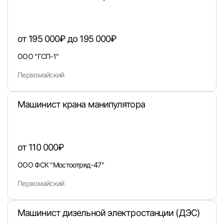
от 195 000₽ до 195 000₽
Войти
ООО "ГСП-1"
Первомайский
или любым удобным способом
Войти с VK ID
Машинист крана манипулятора
от 110 000₽
Вход по коду
Регистрация
Забыли п
ООО ФСК "Мостоотряд-47"
Первомайский
Машинист дизельной электростанции (ДЭС)