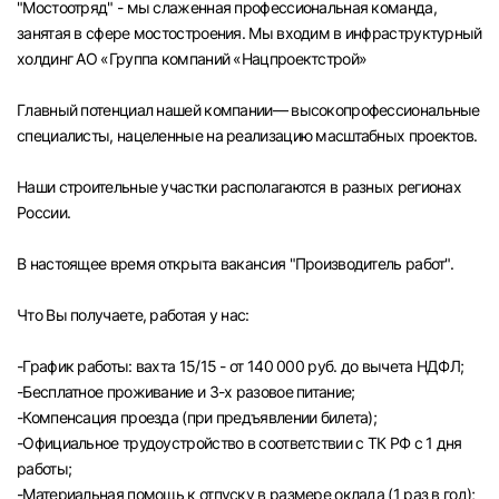
"Мостоотряд" - мы слаженная профессиональная команда,
Челябинск
занятая в сфере мостостроения. Мы входим в инфраструктурный
холдинг АО «Группа компаний «Нацпроектстрой»
Пермь
Главный потенциал нашей компании— высокопрофессиональные
специалисты, нацеленные на реализацию масштабных проектов.
Самара
Наши строительные участки располагаются в разных регионах
Оренбург
России.
В настоящее время открыта вакансия "Производитель работ".
Волгоград
Что Вы получаете, работая у нас:
Ульяновск
-График работы: вахта 15/15 - от 140 000 руб. до вычета НДФЛ;
Курган
-Бесплатное проживание и 3-х разовое питание;
-Компенсация проезда (при предъявлении билета);
Уфа
-Официальное трудоустройство в соответствии с ТК РФ с 1 дня
работы;
-Материальная помощь к отпуску в размере оклада (1 раз в год);