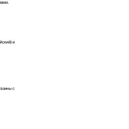
нами.
х
йский) и
газины с