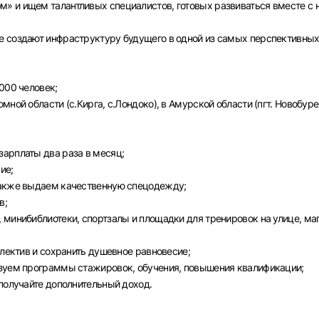
» и ищем талантливых специалистов, готовых развиваться вместе с 
е создают инфраструктуру будущего в одной из самых перспективны
000 человек;
ной области (с.Кирга, с.Лондоко), в Амурской области (пгт. Новобуре
арплаты два раза в месяц;
ие;
также выдаем качественную спецодежду;
в;
Вход в личный кабинет
 минибиблиотеки, спортзалы и площадки для тренировок на улице, ма
Войдите в личный кабинет, чтобы просматривать
вакансии с контактами и оставлять отклики
ллектив и сохранить душевное равновесие;
изуем программы стажировок, обучения, повышения квалификации;
E-mail или Телефон
 получайте дополнительный доход.
рите город