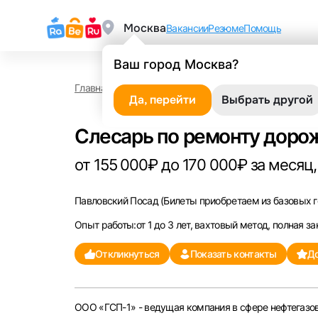
Москва
Вакансии
Резюме
Помощь
Ваш город Москва?
Главная
Работа в Павловском Посаде
Слесарь 
Да, перейти
Выбрать другой
Слесарь по ремонту доро
от 155 000₽ до 170 000₽ за месяц,
Павловский Посад
(Билеты приобретаем из базовых го
Опыт работы:от 1 до 3 лет, вахтовый метод, полная за
Откликнуться
Показать контакты
До
ООО «ГСП-1» - ведущая компания в сфере нефтегазов