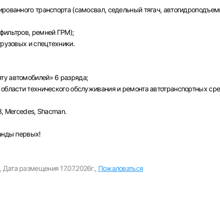
Пароль
ированного транспорта (самосвал, седельный тягач, автогидроподъем
Выб
фильтров, ремней ГРМ);
грузовых и спецтехники.
ва
Санкт-Петербург
Ижевск
Екатеринбург
Сар
Войти
ту автомобилей» 6 разряда;
нь
Челябинск
Пермь
Самара
Оренбург
Волго
 области технического обслуживания и ремонта автотранспортных сре
новск
Курган
Уфа
или любым удобным способом
З, Mercedes, Shacman.
Войти с VK ID
манды первых!
,
Дата размещения 17.07.2026г.,
Пожаловаться
Вход по коду
Регистрация
Забыли пароль?