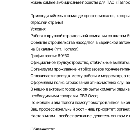
жизнь самые амбициозные проекты для ПАО «Газпром
Присоединяйтесь к команде профессионалов, которы
отраслей страны!
Условия:
Работа в крупной строительной компании со штатом 5
Объекты строительства находятся в Еврейской автоном
на Сахалине (пгт. Ноглики);
График вахты: 60*30;
Официальное трудоустройство, стабильные выплаты з
Организуем проживание и трёхразовое горячее питан
Оплачиваем проезд к месту работы и медосмотр, а 
Оформляем полис страхования от несчастных случае
В наших вахтовых городках открыты комнаты отдыха,
необходимыми товарами, ПВЗ Ozon;
Психологи и адаптологи помогут быстро влиться в ко
Ваш профессиональный рост – наш приоритет: орган
Наставникам – особое признание: делитесь опытом и
Выбе
Обязанности: