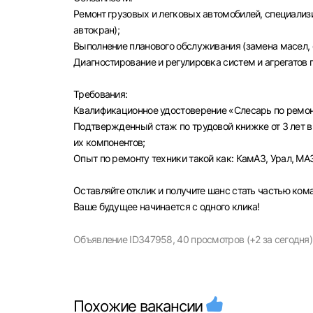
Ремонт грузовых и легковых автомобилей, специализ
автокран);
Выполнение планового обслуживания (замена масел, 
Диагностирование и регулировка систем и агрегатов 
Моск
Требования:
Квалификационное удостоверение «Слесарь по ремон
Каза
Подтвержденный стаж по трудовой книжке от 3 лет в
Улья
их компонентов;
Опыт по ремонту техники такой как: КамАЗ, Урал, МА
Оставляйте отклик и получите шанс стать частью ко
Ваше будущее начинается с одного клика!
Объявление ID347958,
40 просмотров (+2 за сегодня)
Похожие вакансии