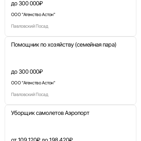
до 300 000₽
Вход в личный кабинет
ООО "Агенство Астон"
Войдите в личный кабинет, чтобы просматри
вакансии с контактами и оставлять отклики
Павловский Посад
E-mail или Телефон
Помощник по хозяйству (семейная пара)
Пароль
до 300 000₽
ООО "Агенство Астон"
Павловский Посад
Войти
Уборщик самолетов Аэропорт
или любым удобным способом
от 109 120₽ до 198 420₽