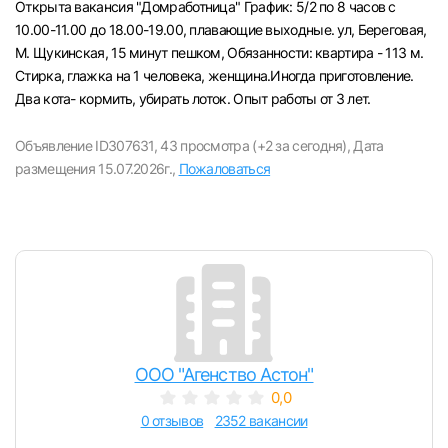
Открыта вакансия "Домработница" График: 5/2 по 8 часов с
Челябинск
10.00-11.00 до 18.00-19.00, плавающие выходные. ул, Береговая,
М. Щукинская, 15 минут пешком, Oбязaннocти: квартира - 113 м.
Стирка, глажка на 1 человека, женщина.Иногда приготовление.
Пермь
Два кота- кормить, убирать лоток. Опыт работы от 3 лет.
Самара
Объявление ID307631,
43 просмотра (+2 за сегодня),
Дата
размещения 15.07.2026г.,
Пожаловаться
Оренбург
Волгоград
Ульяновск
Курган
ООО "Агенство Астон"
Уфа
0,0
0 отзывов
2352 вакансии