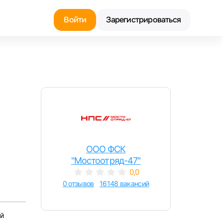
Войти
Зарегистрироваться
Найти работу
Найти сотрудника
ООО ФСК
"Мостоотряд-47"
0,0
0 отзывов
16148 вакансий
й