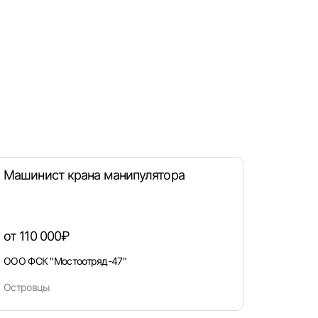
рать
атов
град
Машинист крана манипулятора
от 110 000₽
ООО ФСК "Мостоотряд-47"
Островцы