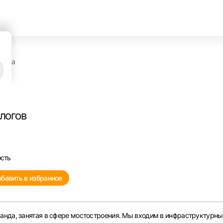
атора
алогов
ость
бавить в избранное
анда, занятая в сфере мостостроения. Мы входим в инфраструктурны