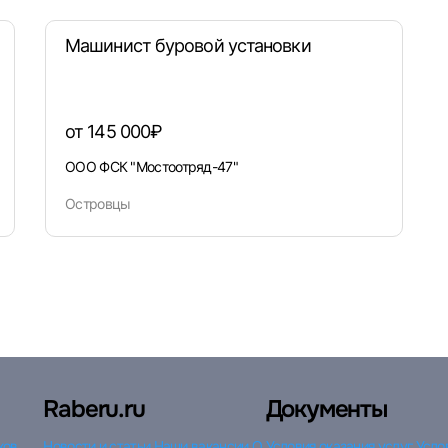
Машинист буровой установки
от 145 000₽
ООО ФСК "Мостоотряд-47"
Островцы
Raberu.ru
Документы
ков
Новости и статьи
Наши вакансии
О
Условия оказания услуг
Усло