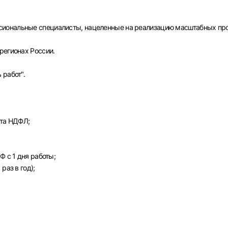
иональные специалисты, нацеленные на реализацию масштабных про
регионах России.
 работ".
ета НДФЛ;
Вход в личный кабинет
Ф с 1 дня работы;
Войдите в личный кабинет, чтобы просматривать
раз в год);
вакансии с контактами и оставлять отклики
E-mail или Телефон
рите город