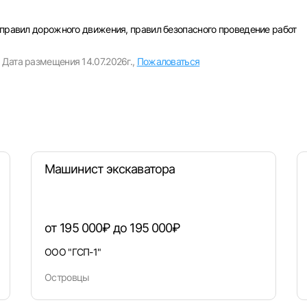
Пароль
 правил дорожного движения, правил безопасного проведение работ
Выб
Дата размещения 14.07.2026г.,
Пожаловаться
ва
Санкт-Петербург
Ижевск
Екатеринбург
Сар
Войти
нь
Челябинск
Пермь
Самара
Оренбург
Волго
новск
Курган
Уфа
или любым удобным способом
Машинист экскаватора
Войти с VK ID
от 195 000₽ до 195 000₽
ООО "ГСП-1"
Вход по коду
Регистрация
Забыли пароль?
Островцы