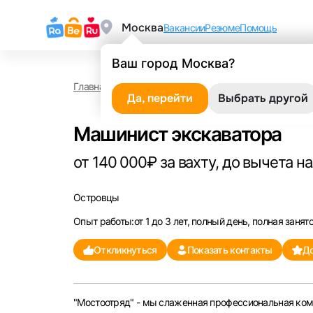
Москва
Вакансии
Резюме
Помощь
Ваш город Москва?
Главная
Работа в Островцах
Машинист экскав
Да, перейти
Выбрать другой
Машинист экскаватора
от 140 000₽ за вахту, до вычета н
Островцы
Опыт работы:от 1 до 3 лет, полный день, полная занят
Откликнуться
Показать контакты
До
"Мостоотряд" - мы слаженная профессиональная ком