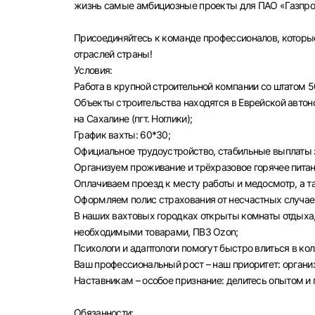
жизнь самые амбициозные проекты для ПАО «Газпром
Присоединяйтесь к команде профессионалов, которы
отраслей страны!
Условия:
Работа в крупной строительной компании со штатом 5
Объекты строительства находятся в Еврейской автоном
на Сахалине (пгт. Ноглики);
График вахты: 60*30;
Официальное трудоустройство, стабильные выплаты з
Организуем проживание и трёхразовое горячее питан
Оплачиваем проезд к месту работы и медосмотр, а 
Оформляем полис страхования от несчастных случае
В наших вахтовых городках открыты комнаты отдыха,
необходимыми товарами, ПВЗ Ozon;
Психологи и адаптологи помогут быстро влиться в ко
Ваш профессиональный рост – наш приоритет: орган
Наставникам – особое признание: делитесь опытом и
Выбе
Обязанности: