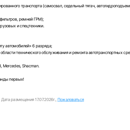
Пароль
ированного транспорта (самосвал, седельный тягач, автогидроподъем
Выб
фильтров, ремней ГРМ);
грузовых и спецтехники.
ва
Санкт-Петербург
Ижевск
Екатеринбург
Сар
Войти
ту автомобилей» 6 разряда;
нь
Челябинск
Пермь
Самара
Оренбург
Волго
 области технического обслуживания и ремонта автотранспортных сре
новск
Курган
Уфа
или любым удобным способом
З, Mercedes, Shacman.
Войти с VK ID
манды первых!
,
Дата размещения 17.07.2026г.,
Пожаловаться
Вход по коду
Регистрация
Забыли пароль?