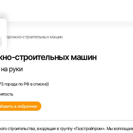
ту дорожно-строительных машин
жно-строительных машин
 на руки
3 города по РФ в списке))
нятость
бавить в избранное
ого строительства, входящая в группу «Газстройпром». Мы воплощае