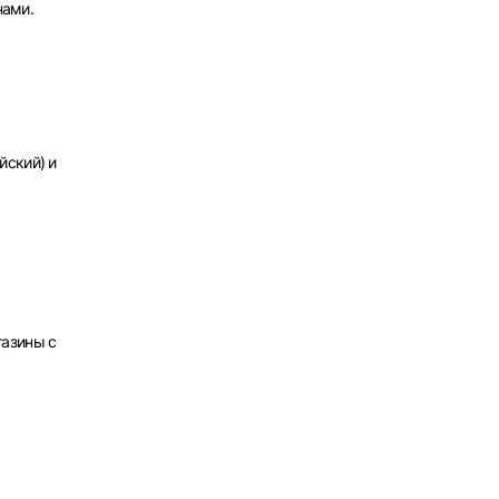
нами.
х
йский) и
газины с