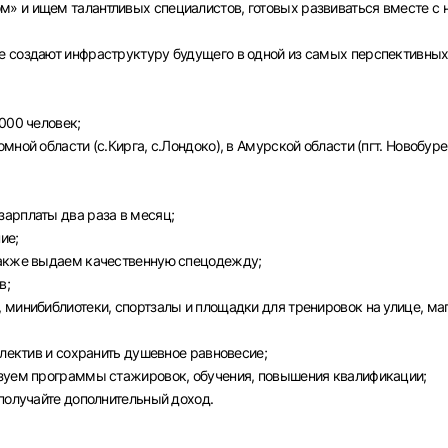
» и ищем талантливых специалистов, готовых развиваться вместе с 
е создают инфраструктуру будущего в одной из самых перспективны
000 человек;
ной области (с.Кирга, с.Лондоко), в Амурской области (пгт. Новобуре
арплаты два раза в месяц;
ие;
также выдаем качественную спецодежду;
в;
Вход в личный кабинет
 минибиблиотеки, спортзалы и площадки для тренировок на улице, ма
Войдите в личный кабинет, чтобы просматривать
вакансии с контактами и оставлять отклики
ллектив и сохранить душевное равновесие;
изуем программы стажировок, обучения, повышения квалификации;
E-mail или Телефон
 получайте дополнительный доход.
рите город