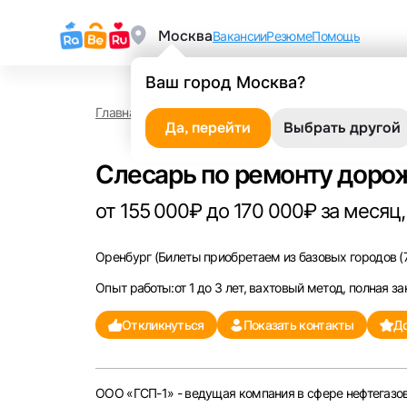
Москва
Вакансии
Резюме
Помощь
Ваш город Москва?
Главная
Работа в Оренбурге
Слесарь по ремон
Да, перейти
Выбрать другой
Слесарь по ремонту доро
от 155 000₽ до 170 000₽ за месяц,
Оренбург
(Билеты приобретаем из базовых городов (7
Опыт работы:от 1 до 3 лет, вахтовый метод, полная за
Откликнуться
Показать контакты
До
ООО «ГСП-1» - ведущая компания в сфере нефтегазов