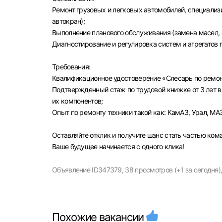
Ремонт грузовых и легковых автомобилей, специализ
автокран);
Выполнение планового обслуживания (замена масел, 
Диагностирование и регулировка систем и агрегатов 
Моск
Требования:
Квалификационное удостоверение «Слесарь по ремон
Каза
Подтвержденный стаж по трудовой книжке от 3 лет в
Улья
их компонентов;
Опыт по ремонту техники такой как: КамАЗ, Урал, МА
Оставляйте отклик и получите шанс стать частью ко
Ваше будущее начинается с одного клика!
Объявление ID347379,
38 просмотров (+1 за сегодня)
Похожие вакансии