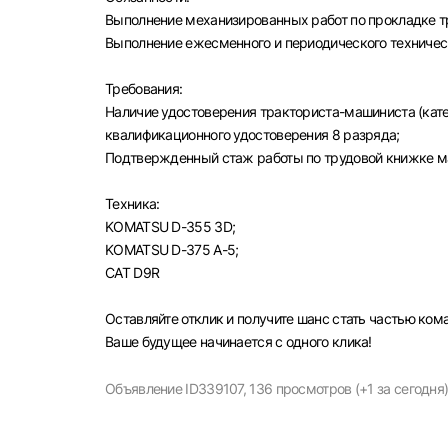
Выполнение механизированных работ по прокладке т
Выполнение ежесменного и периодического техничес
Требования:
Наличие удостоверения тракториста-машиниста (кате
квалификационного удостоверения 8 разряда;
Выбе
Подтвержденный стаж работы по трудовой книжке ма
Техника:
KOMATSU D-355 3D;
KOMATSU D-375 А-5;
CAT D9R
Моск
Каза
Оставляйте отклик и получите шанс стать частью ко
Улья
Ваше будущее начинается с одного клика!
Объявление ID339107,
136 просмотров (+1 за сегодня)