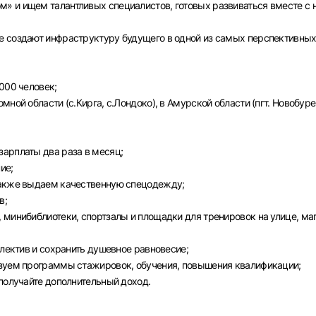
» и ищем талантливых специалистов, готовых развиваться вместе с 
е создают инфраструктуру будущего в одной из самых перспективны
000 человек;
ной области (с.Кирга, с.Лондоко), в Амурской области (пгт. Новобуре
арплаты два раза в месяц;
ие;
также выдаем качественную спецодежду;
в;
 минибиблиотеки, спортзалы и площадки для тренировок на улице, ма
ллектив и сохранить душевное равновесие;
изуем программы стажировок, обучения, повышения квалификации;
 получайте дополнительный доход.
Вход в личный кабинет