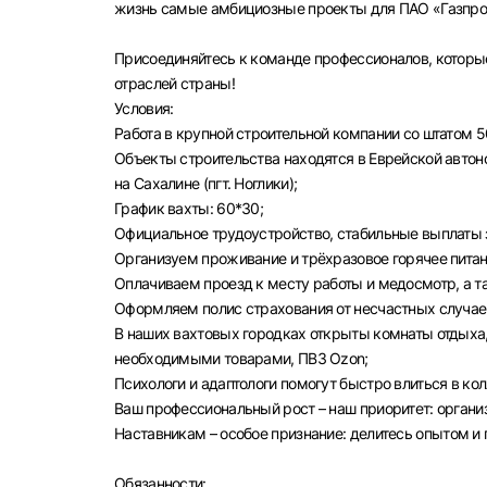
жизнь самые амбициозные проекты для ПАО «Газпром
Присоединяйтесь к команде профессионалов, которы
отраслей страны!
Условия:
Работа в крупной строительной компании со штатом 5
Объекты строительства находятся в Еврейской автоном
на Сахалине (пгт. Ноглики);
График вахты: 60*30;
Официальное трудоустройство, стабильные выплаты з
Организуем проживание и трёхразовое горячее питан
Оплачиваем проезд к месту работы и медосмотр, а 
Оформляем полис страхования от несчастных случае
В наших вахтовых городках открыты комнаты отдыха,
необходимыми товарами, ПВЗ Ozon;
Психологи и адаптологи помогут быстро влиться в ко
Ваш профессиональный рост – наш приоритет: орган
Наставникам – особое признание: делитесь опытом и
Обязанности: