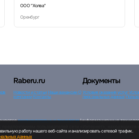
ООО "Холва"
Оренбург
Raberu.ru
Документы
ков
Новости и статьи
Наши вакансии
О
Условия оказания услуг
Усло
компании
Контакты
персональных данных
Пользо
меняются
рекомендательные технологии
(информационные технолог
к предпочтениям пользователей сети «Интернет», находящихся
вильную работу нашего веб-сайта и анализировать сетевой трафик.
ональных данных