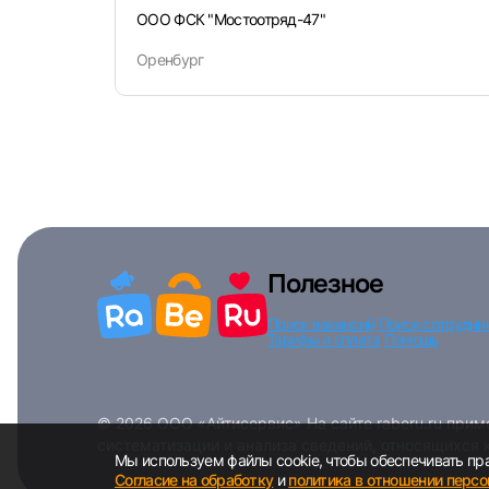
ООО ФСК "Мостоотряд-47"
Оренбург
Полезное
Поиск вакансий
Поиск сотрудни
Тарифы и оплата
Помощь
© 2026 ООО «Айтисервис» На сайте raberu.ru при
систематизации и анализа сведений, относящихся 
Мы используем файлы cookie, чтобы обеспечивать пра
Согласие на обработку
и
политика в отношении перс