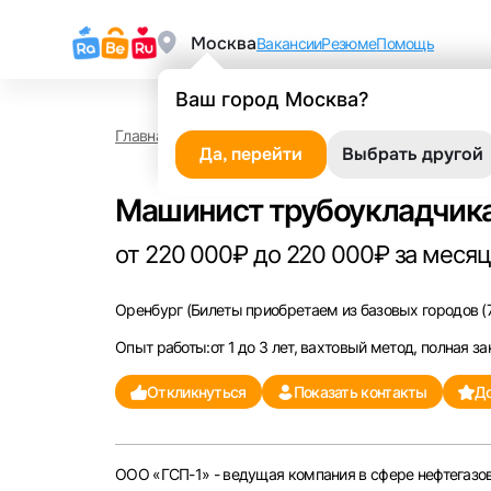
Москва
Вакансии
Резюме
Помощь
Ваш город Москва?
Главная
Работа в Оренбурге
Машинист трубоук
Да, перейти
Выбрать другой
Машинист трубоукладчика
от 220 000₽ до 220 000₽ за месяц,
Оренбург
(Билеты приобретаем из базовых городов (7
Опыт работы:от 1 до 3 лет, вахтовый метод, полная за
Откликнуться
Показать контакты
До
ООО «ГСП-1» - ведущая компания в сфере нефтегазов