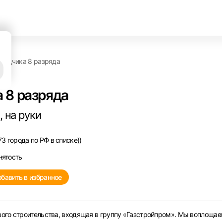
ладчика 8 разряда
 8 разряда
 на руки
3 города по РФ в списке))
нятость
бавить в избранное
ого строительства, входящая в группу «Газстройпром». Мы воплощае