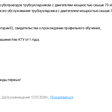
Войдите в личный кабинет, чтобы просматривать
рубопроводов трубоукладчиком с двигателем мощностью свыше 73 к
вакансии с контактами и оставлять отклики
кого обслуживания трубоукладчика с двигателем мощностью свыше 7
E-mail или Телефон
гории Е), свидетельства о прохождении профильного обучения,
рите город
шинистом КТУ от 1 года.
Пароль
Выб
ва
Санкт-Петербург
Ижевск
Екатеринбург
Сар
Войти
нь
Челябинск
Пермь
Самара
Оренбург
Волго
манды первых!
новск
Курган
Уфа
или любым удобным способом
,
Дата размещения 17.07.2026г.,
Пожаловаться
Войти с VK ID