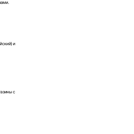
нами.
х
йский) и
газины с