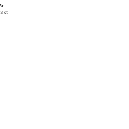
Вт;
3 кт.
рать
атов
град